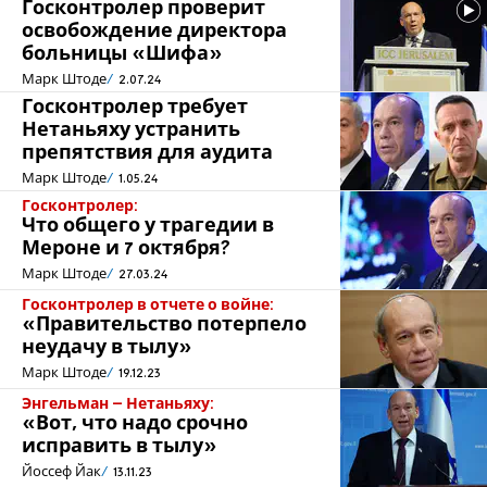
Госконтролер проверит
освобождение директора
больницы «Шифа»
Марк Штоде
2.07.24
Госконтролер требует
Нетаньяху устранить
препятствия для аудита
Марк Штоде
1.05.24
Госконтролер:
Что общего у трагедии в
Мероне и 7 октября?
Марк Штоде
27.03.24
Госконтролер в отчете о войне:
«Правительство потерпело
неудачу в тылу»
Марк Штоде
19.12.23
Энгельман – Нетаньяху:
«Вот, что надо срочно
исправить в тылу»
Йоссеф Йак
13.11.23