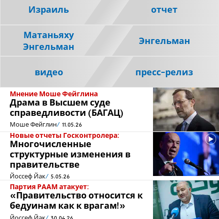
Израиль
отчет
Матаньяху
Энгельман
Энгельман
видео
пресс-релиз
Мнение Моше Фейглина
Драма в Высшем суде
справедливости (БАГАЦ)
Моше Фейглин
11.05.26
Новые отчеты Госконтролера:
Многочисленные
структурные изменения в
правительстве
Йоссеф Йак
5.05.26
Партия РААМ атакует:
«Правительство относится к
бедуинам как к врагам!»
Йоссеф Йак
30.04.26