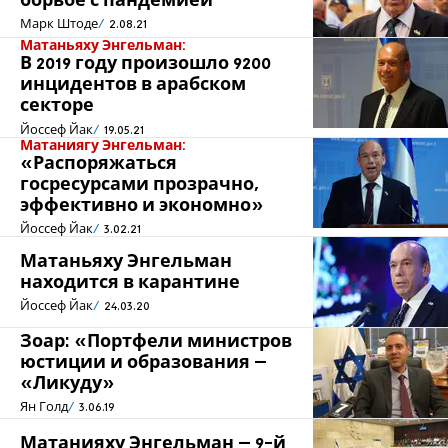
борьбе с пандемией
Марк Штоде
2.08.21
Матаньяху Энгельман:
В 2019 году произошло 9200
инцидентов в арабском
секторе
Йоссеф Йак
19.05.21
Матаниягу Энгельман:
«Распоряжаться
госресурсами прозрачно,
эффективно и экономно»
Йоссеф Йак
3.02.21
Матаньяху Энгельман
находится в карантине
Йоссеф Йак
24.03.20
Зоар: «Портфели министров
юстиции и образования –
«Ликуду»
Ян Голд
3.06.19
Матанияху Энгельман – 9-й