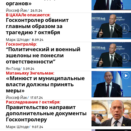
органов»
Йоссеф Йак
26.11.24
В ЦАХАЛе опасаются:
Госконтролер обвинит
главным образом за
трагедию 7 октября
Марк Штоде
8.09.24
Госконтролёр:
“Политический и военный
эшелоны не понесли
ответственности”
Ян Голд
3.09.24
Матаньяху Энгельман:
«Минюст и муниципальные
власти должны принять
меры»
Йоссеф Йак
17.07.24
Расследование 7 октября:
Правительство направит
дополнительные документы
Госконтролеру
Марк Штоде
9.07.24