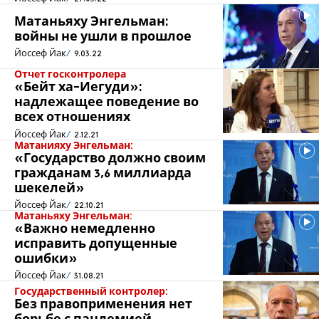
Матаньяху Энгельман:
войны не ушли в прошлое
Йоссеф Йак
9.03.22
Отчет госконтролера
«Бейт ха-Иегуди»:
надлежащее поведение во
всех отношениях
Йоссеф Йак
2.12.21
Матанияху Энгельман:
«Государство должно своим
гражданам 3,6 миллиарда
шекелей»
Йоссеф Йак
22.10.21
Матаньяху Энгельман:
«Важно немедленно
исправить допущенные
ошибки»
Йоссеф Йак
31.08.21
Государственный контролер:
Без правоприменения нет