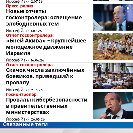
Йоссеф Йак
2.07.26
Пресс-релиз
Новые отчеты
госконтролера: освещение
злободневных тем
Йоссеф Йак
1.07.26
Отчёт госконтролёра:
«Бней Акива» - крупнейшее
молодёжное движение
Израиля
Йоссеф Йак
16.06.26
Отчёт госконтролёра:
Скачок числа заключённых
боевиков, приведший к
провалу
Йоссеф Йак
9.06.26
Госконтролёр:
Провалы кибербезопасности
в правительственных
министерствах
Йоссеф Йак
26.05.26
Связанные теги