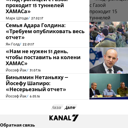
проходит 15 туннелей
ХАМАСа»
Марк Штоде
27.02.17
Семья Адара Голдина:
«Требуем опубликовать весь
отчет»
Ян Голд
22.01.17
«Нам не нужен 51 день,
чтобы поставить на колени
ХАМАС»
Йоссеф Йак
31.07.16
Биньямин Нетаньяху –
Йосефу Шапиро:
«Несерьезный отчет»
Йоссеф Йак
6.05.16
Назад
Далее
Обратная связь