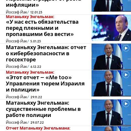
инфляции»
Йоссеф Йак
12.01.23
Матаньяху Энгельман:
«У нас есть обязательства
перед пленными и
пропавшими без вести»
Йоссеф Йак
5.01.23
Матаньяху Энгельман: отчет
о кибербезопасности в
госсекторе
Йоссеф Йак
6.12.22
Матаньяху Энгельман:
«Этот отчет – «Me too»
Управления тюрем Израиля
и полиции»
Йоссеф Йак
29.11.22
Матаньяху Энгельман:
существенные проблемы в
работе полиции
Йоссеф Йак
29.07.22
Отчет Матаньяху Энгельмана: