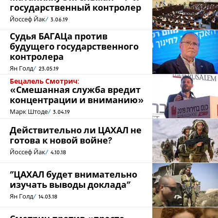
государственный контролер
Йоссеф Йак
3.06.19
Судья БАГАЦа против
будущего государственного
контролера
Ян Голд
23.05.19
Бецалель Смотрич:
«Смешанная служба вредит
концентрации и вниманию»
Марк Штоде
3.04.19
Действительно ли ЦАХАЛ не
готова к новой войне?
Йоссеф Йак
4.10.18
"ЦАХАЛ будет внимательно
изучать выводы доклада"
Ян Голд
14.03.18