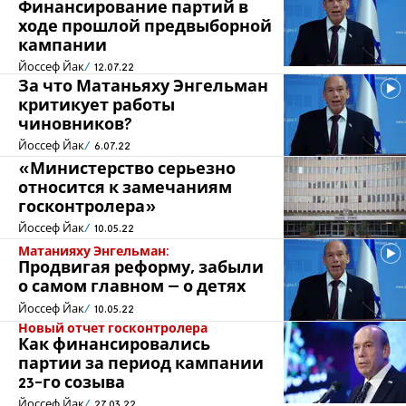
Финансирование партий в
ходе прошлой предвыборной
кампании
Йоссеф Йак
12.07.22
За что Матаньяху Энгельман
критикует работы
чиновников?
Йоссеф Йак
6.07.22
«Министерство серьезно
относится к замечаниям
госконтролера»
Йоссеф Йак
10.05.22
Матанияху Энгельман:
Продвигая реформу, забыли
о самом главном – о детях
Йоссеф Йак
10.05.22
Новый отчет госконтролера
Как финансировались
партии за период кампании
23-го созыва
Йоссеф Йак
27.03.22