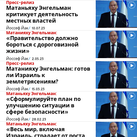
Пресс-релиз
Матаньяху Энгельман
критикует деятельность
местных властей
Йоссеф Йак
10.07.23
Матанияху Энгельман:
«Правительство должно
бороться с дороговизной
жизни»
Йоссеф Йак
2.05.23
Пресс-релиз
Матанияху Энгельман: готов
ли Израиль к
землетрясениям?
Йоссеф Йак
15.03.23
Матаньяху Энгельман:
«Сформулируйте план по
улучшению ситуации в
сфере безопасности»
Йоссеф Йак
28.02.23
Матаньяху Энгельман:
«Весь мир, включая
Израиль, страдает от роста