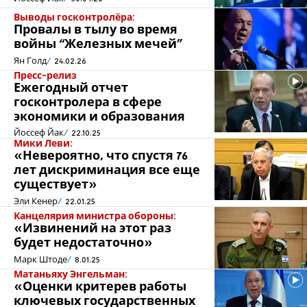
Выводы госконтролёра:
Провалы в тылу во время
войны “Железных мечей"
Ян Голд
24.02.26
Пресс-релиз
Ежегодный отчет
госконтролера в сфере
экономики и образования
Йоссеф Йак
22.10.25
Мики Леви:
«Невероятно, что спустя 76
лет дискриминация все еще
существует»
Эли Кенер
22.01.25
Канцелярия министра обороны:
«Извинений на этот раз
будет недостаточно»
Марк Штоде
8.01.25
Матаньяху Энгельман:
«Оценки критерев работы
ключевых государственных