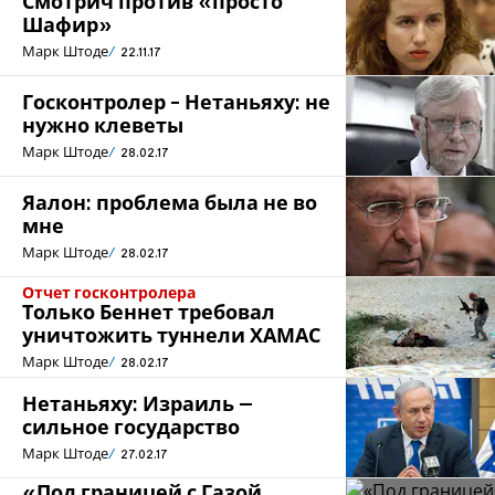
Смотрич против «просто
Шафир»
Марк Штоде
22.11.17
Госконтролер - Нетаньяху: не
нужно клеветы
Марк Штоде
28.02.17
Яалон: проблема была не во
мне
Марк Штоде
28.02.17
Отчет госконтролера
Только Беннет требовал
уничтожить туннели ХАМАС
Марк Штоде
28.02.17
Нетаньяху: Израиль –
сильное государство
Марк Штоде
27.02.17
«Под границей с Газой