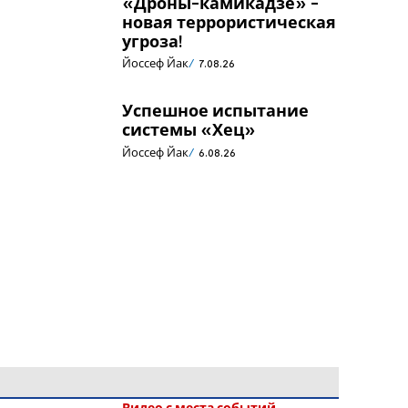
«Дроны-камикадзе» -
новая террористическая
угроза!
Йоссеф Йак
7.08.26
Успешное испытание
системы «Хец»
Йоссеф Йак
6.08.26