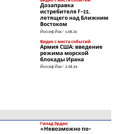
Видео с места событий
Дозаправка
истребителя F-22,
летящего над Ближним
Востоком
Йоссеф Йак
4.08.26
Видео с места событий
Армия США: введение
режима морской
блокады Ирана
Йоссеф Йак
2.08.26
Гилад Эрдан:
«Невозможно по-