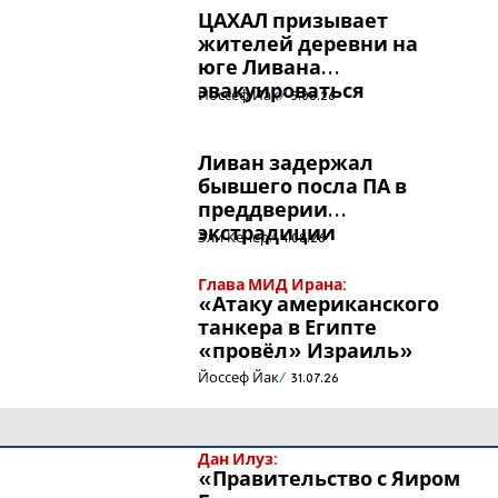
ЦАХАЛ призывает
жителей деревни на
юге Ливана
эвакуироваться
Йоссеф Йак
5.08.26
Ливан задержал
бывшего посла ПА в
преддверии
экстрадиции
Эли Кенер
4.08.26
Глава МИД Ирана:
«Атаку американского
танкера в Египте
«провёл» Израиль»
Йоссеф Йак
31.07.26
Дан Илуз:
«Правительство с Яиром