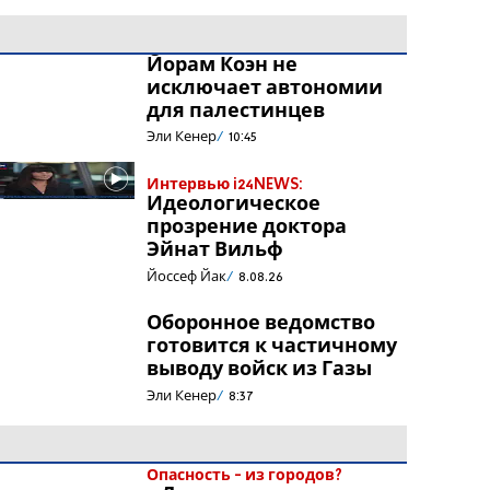
Йорам Коэн не
исключает автономии
для палестинцев
Эли Кенер
10:45
Интервью i24NEWS:
Идеологическое
прозрение доктора
Эйнат Вильф
Йоссеф Йак
8.08.26
Оборонное ведомство
готовится к частичному
выводу войск из Газы
Эли Кенер
8:37
Опасность - из городов?