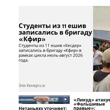
Студенты из 11 ешив
записались в бригаду
«Кфир»
Студенты из 11 ешив «Хесдер»
записались в бригаду «Кфир» в
рамках цикла июль-август 2026
года.
Эли Кенер
14:51
«Ликуд» атакуе
«Фальшивые
правые»;
Нетаньяху уточняет: