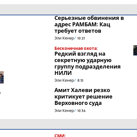
Серьезные обвинения в
адрес РАМБАМ: Кац
требует ответов
Эли Кенер
10:21
Бесконечная охота:
Редкий взгляд на
секретную ударную
группу подразделения
НИЛИ
Эли Кенер
8:15
Амит Халеви резко
о
критикует решение
Верховного суда
Эли Кенер
10:36
СМИ: