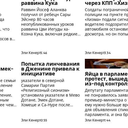
раввина Кука
через КПП «Хи
Раввин Йосеф Аланква
Солдаты погранично
о
получил от ребецн Сары
полиции на пункте п
да
Эйснер 80 часов
«Хизма» подали сигн
неопубликованных уроков
водителю подозрите
, что
раввина Цви Иегуды ха-
автомобиля останови
Коэна Кука, включая редкие
досмотра, но он поп
осов в
записи, сделанные до
скрыться, прорвался
ейн:
Шестидневной войны.
заграждение с шипа
вать
врезался в гражданс
окого
автомобиль.
Эли Кенер
15:46
Эли Кенер
13:34
Попытка линчевания
Эмек-
в Дженине привела к
инициативе
Яйца в парламе
протест, выше
ые семьи
указатели в северной
из-под контрол
еление
Самарии Партия
ре
«Религиозный сионизм»
Депутату парламента
ление,
установила указатели в Мево
не понравилось заяв
ьным
Дотане, Эмек-Дотане,
премьер-министра о 
ее чем
Хомеше и Са-Нуре после
ему нужно больше в
нападения на мать и сына,
для объявления спик
случайно попавших в
парламента, и она бр
Дженин.
него 4 яйца.
Эли Кенер
10:55
Эли Кенер
11:44