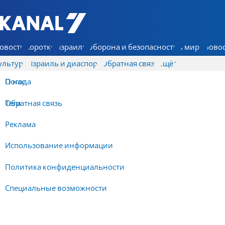
7 КАНАЛ - Аруц Шева
овости
Коротко
Израиль
Оборона и безопасность
В мире
Новос
ультура
Израиль и диаспора
Обратная связь
Ещё
О нас
Погода
Обратная связь
Теги
Реклама
Использование информации
Политика конфиденциальности
Специальные возможности