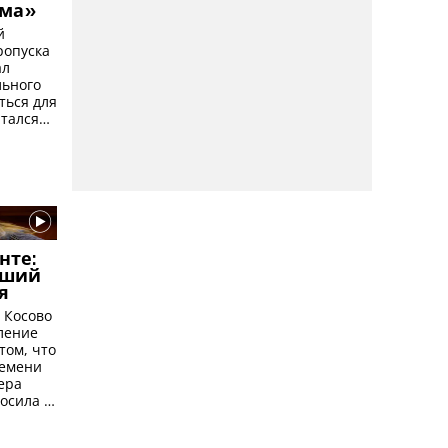
зма»
й
ропуска
ал
льного
ться для
ытался
 через
ми и
кий
нте:
дший
я
 Косово
ление
том, что
ремени
ера
осила в