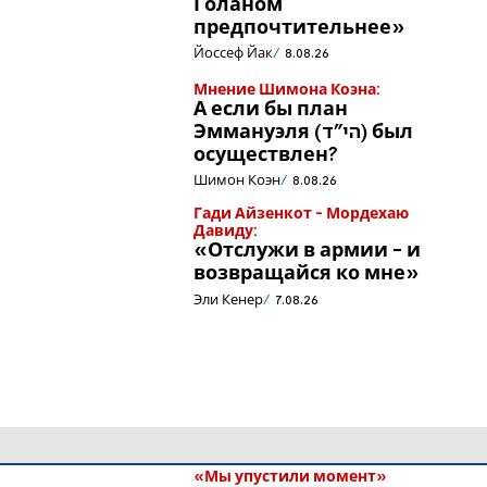
Голаном
предпочтительнее»
Йоссеф Йак
8.08.26
Мнение Шимона Коэна:
А если бы план
Эммануэля (הי"ד) был
осуществлен?
Шимон Коэн
8.08.26
Гади Айзенкот - Мордехаю
Давиду:
«Отслужи в армии - и
возвращайся ко мне»
Эли Кенер
7.08.26
«Мы упустили момент»