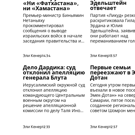
Эдельштейн
«Ни «Фатхастана»,
отвечает
ни «Хамастана»
Партия «Ликуд» резк
Премьер-министр Биньямин
раскритиковала Гила
Нетаньяху
Эрдана и Юлия
прокомментировал
Эдельштейна, заявив
сообщения о выводе
они работают над
израильских войск в начале
переманиванием гол
заседания правительства и
левый блок. Эдельшт
пояснил: «Пока я являюсь
«Мы будем поддержи
премьер-министром,
только создание шир
палестинское государство не
Эли Кенер
14:34
Эли Кенер
13:57
сионистского
будет создано - ни в Газе, ни
правительства».
в Иудее и Самарии».
Дело Дардика: суд
Первые семьи
отклонил апелляцию
переезжают в 
генерала Блута
Дотан
Иерусалимский окружной суд
Сегодня утром перв
отклонил апелляцию
въехали в новое пос
командующего Центральным
Эмек-Дотан» на севе
военным округом на
Самарии, пятое посе
решение апелляционной
созданное регионал
комиссии по делу Таля Инона
советом Шомрон мен
Дардика.
за год.
Эли Кенер
12:33
Эли Кенер
12:57