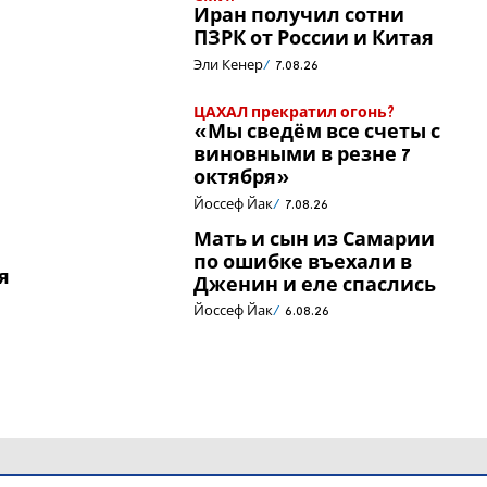
Иран получил сотни
ПЗРК от России и Китая
Эли Кенер
7.08.26
ЦАХАЛ прекратил огонь?
«Мы сведём все счеты с
виновными в резне 7
октября»
Йоссеф Йак
7.08.26
Мать и сын из Самарии
по ошибке въехали в
я
Дженин и еле спаслись
Йоссеф Йак
6.08.26