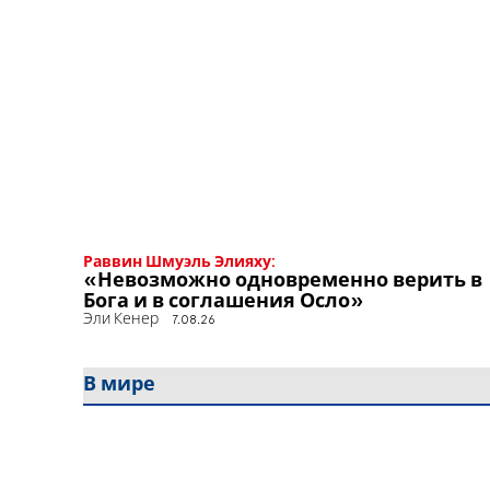
Раввин Шмуэль Элияху:
«Невозможно одновременно верить в
Бога и в соглашения Осло»
Эли Кенер
7.08.26
В мире