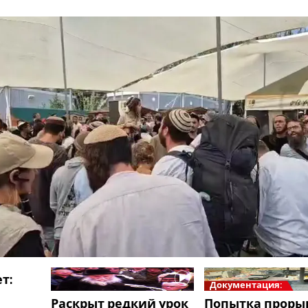
т:
Документация:
Раскрыт редкий урок
Попытка проры