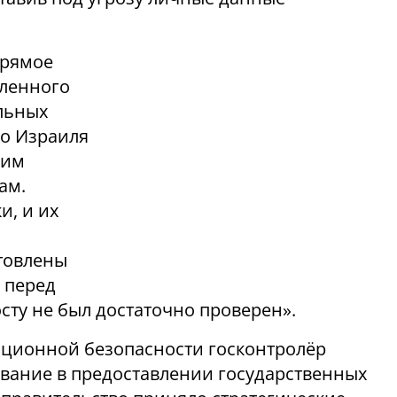
прямое
дленного
льных
во Израиля
щим
ам.
и, и их
товлены
 перед
осту не был достаточно проверен».
ационной безопасности госконтролёр
авание в предоставлении государственных