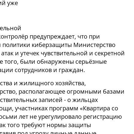
ий уже
тельной
контролёр предупреждает, что при
ой политики киберзащиты Министерство
атак и утечек чувствительной и секретной
 того, были обнаружены серьёзные
ции сотрудников и граждан.
ьства и жилищного хозяйства,
терство, располагающее огромными базами
твительных записей - о жильцах
ощи, участниках программ «Квартира со
восьми лет не урегулировало регистрацию
ак того требуют нормы защиты
тавив под угрозу личные данные