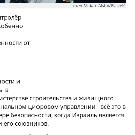
צילום: Miriam Alster/Flash90
нтролёр
собенно
нности от
ности и
ы в
истерстве строительства и жилищного
ональном цифровом управлении - всё это в
ере безопасности, когда Израиль является
и его союзников.