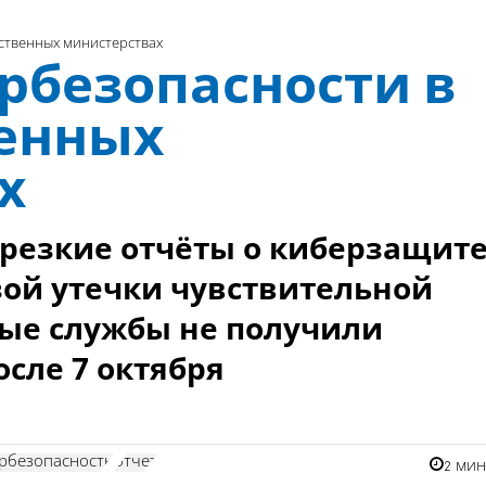
ственных министерствах
рбезопасности в
енных
х
резкие отчёты о киберзащите
зой утечки чувствительной
ые службы не получили
сле 7 октября
рбезопасность
отчет
2 ми