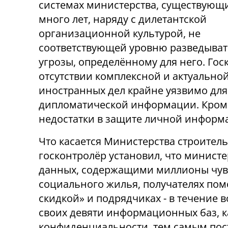
системах министерства, существующ
много лет, наряду с дилетантской
организационной культурой, не
соответствующей уровню разведыва
угрозы, определённому для него. Гос
отсутствии комплексной и актуальн
иностранных дел крайне уязвимо для 
дипломатической информации. Кроме
недостатки в защите личной информа
Что касается Министерства строител
госконтролёр установил, что минис
данных, содержащими миллионы чувс
социального жилья, получателях пом
скидкой» и подрядчиках - в течение 
своих девяти информационных баз, к
конфиденциальности, тем самым пос