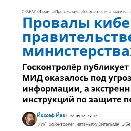
7 КАНАЛ
Израиль
Провалы кибербезопасности в правитель
Провалы кибе
правительств
министерства
Госконтролёр публикует 
МИД оказалось под угро
информации, а экстренн
инструкций по защите по
Йоссеф Йак
26.05.26, 17:17
МИД
госконтролер
Матаньяху Энгельман
кибе