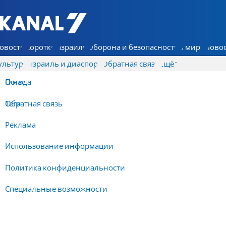
7 КАНАЛ - Аруц Шева
овости
Коротко
Израиль
Оборона и безопасность
В мире
Новос
ультура
Израиль и диаспора
Обратная связь
Ещё
О нас
Погода
Обратная связь
Теги
Реклама
Использование информации
Политика конфиденциальности
Специальные возможности