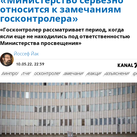
«Министерство серьезно
относится к замечаниям
госконтролера»
«Госконтролер рассматривает период, когда
ясли еще не находились под ответственностью
Министерства просвещения»
Йоссеф Йак
10.05.22, 22:59
Минпрос
отчет
госконтролер
замечания
реакция
разъяснения
пр