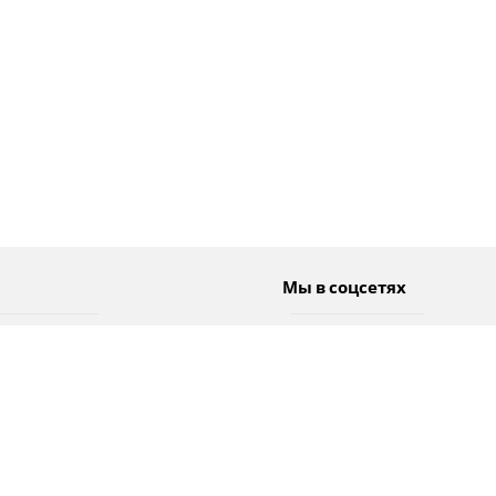
Мы в соцсетях
Спорт
Twitter
Погода
Facebook
Тэги
Instagram
YouTube
TikTok