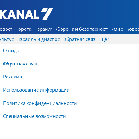
7 КАНАЛ - Аруц Шева
овости
Коротко
Израиль
Оборона и безопасность
В мире
Новос
ультура
Израиль и диаспора
Обратная связь
Ещё
О нас
Погода
Обратная связь
Теги
Реклама
Использование информации
Политика конфиденциальности
Специальные возможности