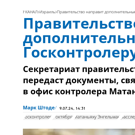
7 КАНАЛ
Израиль
Правительство направит дополнительны
Правительств
дополнитель
Госконтролер
Секретариат правительст
передаст документы, свя
в офис контролера Мата
Марк Штоде
9.07.24, 14:31
госконтролер
7 октября:
Матаньяху Энгельман
рассл