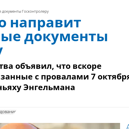
е документы Госконтролеру
о направит
ные документы
у
ва объявил, что вскоре
занные с провалами 7 октябр
ньяху Энгельмана
едование