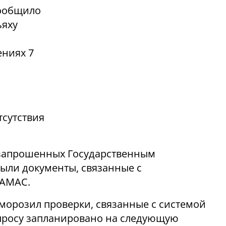
сообщило
ьяху
ениях
7
тсутствия
 запрошенных Государственным
были документы, связанные с
ХАМАС.
морозил проверки, связанные с системой
опросу запланировано на следующую