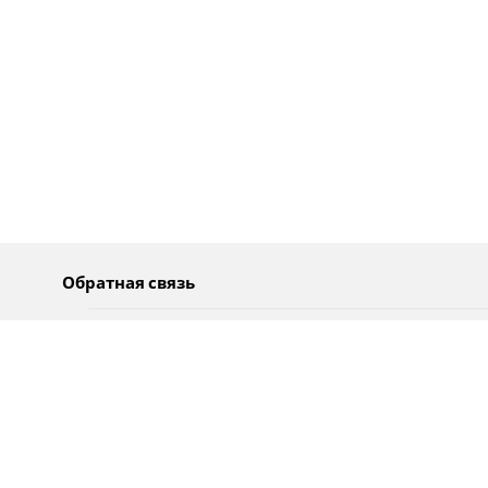
Обратная связь
О нас
Pусский
Обратная связь
عربية
Реклама
Использование информации
Политика конфиденциальности
Специальные возможности