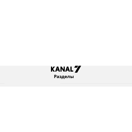
Разделы
Новости
Коротко
Израиль
В мире
Оборона и безопасность
Новости из бывшего СССР