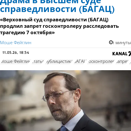
Драма в Высшем суде
справедливости (БАГАЦ)
«Верховный суд справедливости (БАГАЦ)
продлил запрет госконтролеру расследовать
трагедию 7 октября»
Моше Фейглин
1 минуты
11.05.26, 18:54
Моше Фейглин
статья
публицистика
БАГАЦ
госконтролер
запрет