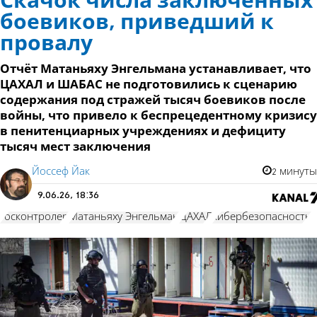
Скачок числа заключённых
боевиков, приведший к
провалу
Отчёт Матаньяху Энгельмана устанавливает, что
ЦАХАЛ и ШАБАС не подготовились к сценарию
содержания под стражей тысяч боевиков после
войны, что привело к беспрецедентному кризису
в пенитенциарных учреждениях и дефициту
тысяч мест заключения
Йоссеф Йак
2 минуты
9.06.26, 18:36
госконтролер
Матаньяху Энгельман
ЦАХАЛ
кибербезопасность