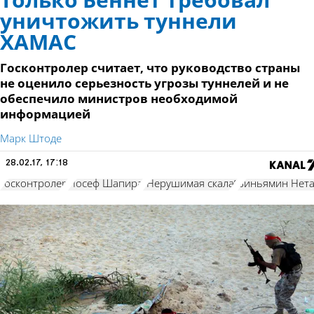
Только Беннет требовал
уничтожить туннели
ХАМАС
Госконтролер считает, что руководство страны
не оценило серьезность угрозы туннелей и не
обеспечило министров необходимой
информацией
Марк Штоде
28.02.17, 17:18
госконтролер
Йосеф Шапира
"Нерушимая скала"
Биньямин Нета