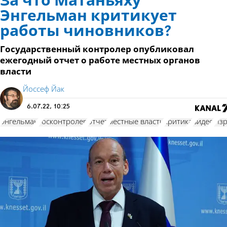
За что Матаньяху
Энгельман критикует
работы чиновников?
Государственный контролер опубликовал
ежегодный отчет о работе местных органов
власти
Йоссеф Йак
6.07.22, 10:25
Энгельман
госконтролер
отчет
местные власти
критика
видео
Из