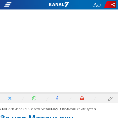
-
+
7 КАНАЛ
Израиль
За что Матаньяху Энгельман критикует работы чиновников?