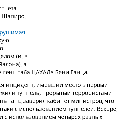
отчета
а Шапиро,
ерушимая
рую
го
елом (и, в
алона), а
а генштаба ЦАХАЛа Бени Ганца.
ся инцидент, имевший место в первый
ужили туннель, прорытый террористами
нь Ганц заверил кабинет министров, что
таки с использованием туннелей. Вскоре,
и с использованием четырех разных