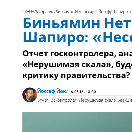
7 КАНАЛ
Израиль
Биньямин Нетаньяху – Йосефу Шапиро: «
Биньямин Нет
Шапиро: «Нес
Отчет госконтролера, 
«Нерушимая скала», буд
критику правительства?
Йоссеф Йак
6.05.16, 10:00
отчет
госконтролер
"Нерушимая скала"
реакци