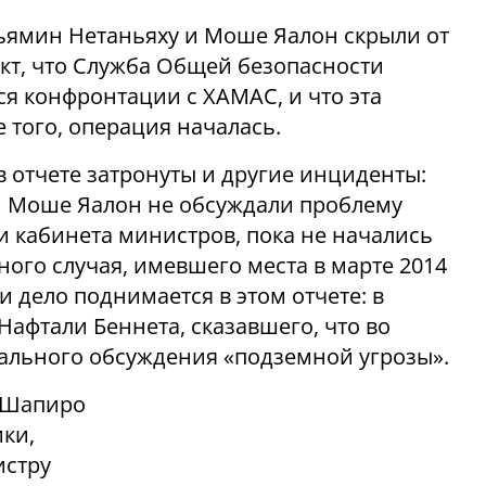
ньямин Нетаньяху и Моше Яалон скрыли от
акт, что Служба Общей безопасности
я конфронтации с ХАМАС, и что эта
 того, операция началась.
 отчете затронуты и другие инциденты:
и Моше Яалон не обсуждали проблему
и кабинета министров, пока не начались
ого случая, имевшего места в марте 2014
и дело поднимается в этом отчете: в
Нафтали Беннета, сказавшего, что во
ального обсуждения «подземной угрозы».
а Шапиро
ики,
истру