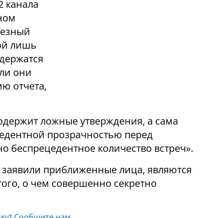
2 канала
зном
ьезный
бой лишь
одержатся
ли они
ю отчета,
содержит ложные утверждения, а сама
цедентной прозрачностью перед
о беспрецедентное количество встреч».
к заявили приближенные лица, являются
ого, о чем совершенно секретно