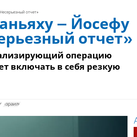
Несерьезный отчет»
аньяху – Йосефу
ерьезный отчет»
анализирующий операцию
ет включать в себя резкую
я
Израиль