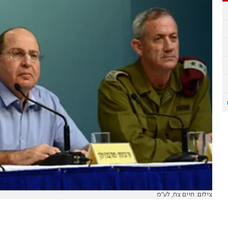
צילום: חיים צח, לע"מ