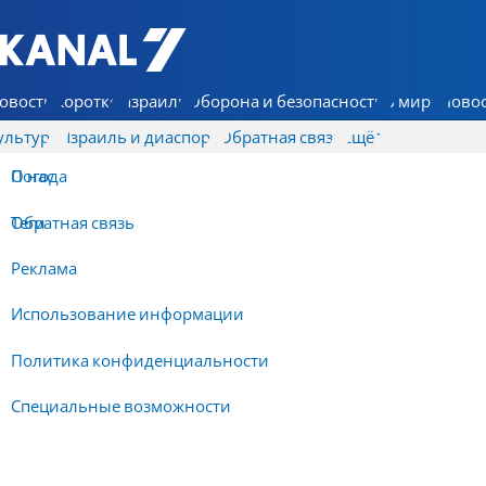
7 КАНАЛ - Аруц Шева
овости
Коротко
Израиль
Оборона и безопасность
В мире
Новос
ультура
Израиль и диаспора
Обратная связь
Ещё
О нас
Погода
Обратная связь
Теги
Реклама
Использование информации
Политика конфиденциальности
Специальные возможности