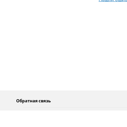
Нашли ошиб
Обратная связь
О нас
Pусский
Обратная связь
عربية