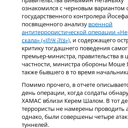
правительства Биньямин Нетаньяху
ознакомился с черновым вариантом 
государственного контролера Йосеф
посвященного анализу
военной
антитеррористической операции «Н
скала» («צוק איתן»)
, и содержащего ост
критику тогдашнего поведения само
премьер-министра, правительства в ц
частности, министра обороны Моше Я
также бывшего в то время начальник
Помимо прочего, в отчете описывает
день операции, когда солдаты обнар
ХАМАС вблизи Керем Шалом. В тот де
террористы не намерены проводить а
однако, были совершены четыре атак
туннелей.