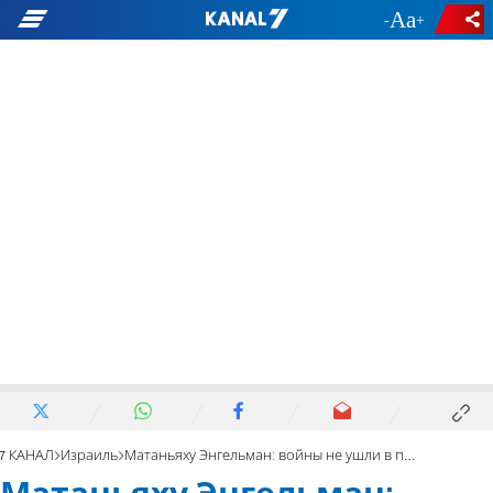
-
+
7 КАНАЛ
Израиль
Матаньяху Энгельман: войны не ушли в прошлое