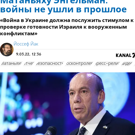
Матаньяху Энгельман:
войны не ушли в прошлое
«Война в Украине должна послужить стимулом к
проверке готовности Израиля к вооруженным
конфликтам»
Йоссеф Йак
9.03.22, 12:36
Матаньяху
отчет
безопасность
госконтролер
пресс-релиз
видео