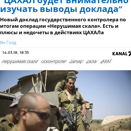
"ЦАХАЛ будет внимательно
изучать выводы доклада"
Новый доклад государственного контролера по
итогам операции «Нерушимая скала». Есть и
плюсы и недочеты в действиях ЦАХАЛа
Ян Голд
14.03.18, 18:35
"Нерушимая скала"
госконтролер
Шапира
доклад
ЦАХАЛ