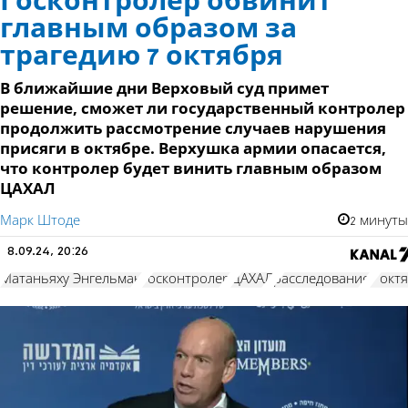
Госконтролер обвинит
главным образом за
трагедию 7 октября
В ближайшие дни Верховый суд примет
решение, сможет ли государственный контролер
продолжить рассмотрение случаев нарушения
присяги в октябре. Верхушка армии опасается,
что контролер будет винить главным образом
ЦАХАЛ
Марк Штоде
2 минуты
8.09.24, 20:26
Матаньяху Энгельман
госконтролер
ЦАХАЛ
расследование
7 окт