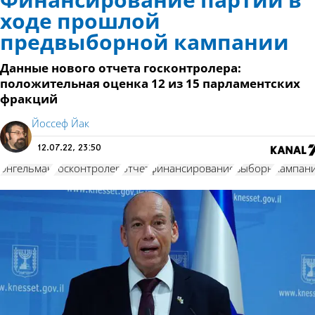
Финансирование партий в
ходе прошлой
предвыборной кампании
Данные нового отчета госконтролера:
положительная оценка 12 из 15 парламентских
фракций
Йоссеф Йак
12.07.22, 23:50
Энгельман
госконтролер
отчет
финансирование
выборы
кампан