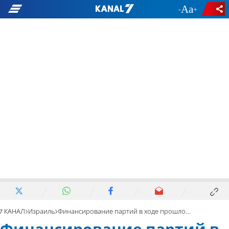
-
+
7 КАНАЛ
Израиль
Финансирование партий в ходе прошлой предвыборной кампании