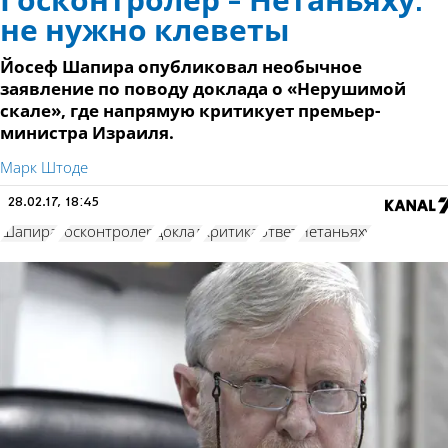
Госконтролер - Нетаньяху:
не нужно клеветы
Йосеф Шапира опубликовал необычное
заявление по поводу доклада о «Нерушимой
скале», где напрямую критикует премьер-
министра Израиля.
Марк Штоде
28.02.17, 18:45
Шапира
госконтролер
доклад
критика
ответ
Нетаньяху