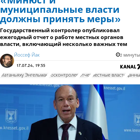
«Минюст и
муниципальные власти
должны принять меры»
Государственный контролер опубликовал
ежегодный отчет о работе местных органов
власти, включающий несколько важных тем
Йоссеф Йак
2 минуты
17.07.24, 19:55
Матаньяху Энгельман
госконтролер
отчет
местные власти
данн