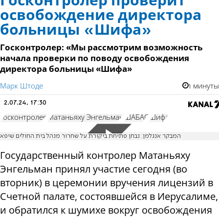
Госконтролер проверит
освобождение директора
больницы «Шифа»
Госконтролер: «Мы рассмотрим возможность
начала проверки по поводу освобождения
директора больницы «Шифа»
Марк Штоде
1 минуты
2.07.24, 17:30
госконтролер
Матаньяху Энгельман
ШАБАС
Шифа
המבקר אנגלמן: נבחן פתיחת ביקורת על שחרור מנהל בית החולים שיפא
Государственный контролер Матаньяху
Энгельман принял участие сегодня (во
вторник) в церемонии вручения лицензий в
Счетной палате, состоявшейся в Иерусалиме,
и обратился к шумихе вокруг освобождения