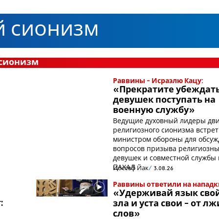
й сионизм
 сионизм
Раввины - Исраэлю Кацу:
«Прекратите убеждат
девушек поступать на
военную службу»
Ведущие духовный лидеры дв
религиозного сионизма встрет
министром обороны для обсу
вопросов призыва религиозн
девушек и совместной службы 
ЦАХАЛ
Йоссеф Йак
3.08.26
Раввины ответили на нападк
«Удерживай язык свой
:
зла и уста свои - от л
»
слов»