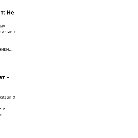
т: Не
ты»
ризыв к
ники,
ат -
казал о
и и
м