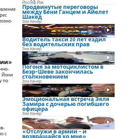
Йоссеф Йак
Продвинутые переговоры
явление
между Бени Ганцем и Айелет
дрес
Шакед
иозно-
Эли Кенер
Водитель такси 20 лет ездил
без водительских прав
Эли Кенер
сии»
Погоня за мотоциклистом в
нно-
Беэр-Шеве закончилась
в Йони
столкновением
у по
Эли Кенер
Эмоциональная встреча Эяля
Замира с дочерью погибшего
офицера
Эли Кенер
е
в-
«Отслужи в армии - и
о с
возвращайся ко мне»