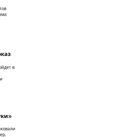
тов
зма
рказ
ойдет в
 и
уки»
иковали
ер,