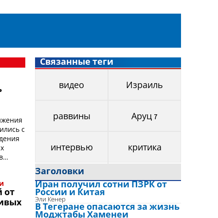
Связанные теги
видео
Израиль
ь
раввины
Аруц 7
ижения
ились с
ждения
ых
интервью
критика
в
Заголовки
Иран получил сотни ПЗРК от
и
России и Китая
 от
Эли Кенер
живых
В Тегеране опасаются за жизнь
Моджтабы Хаменеи