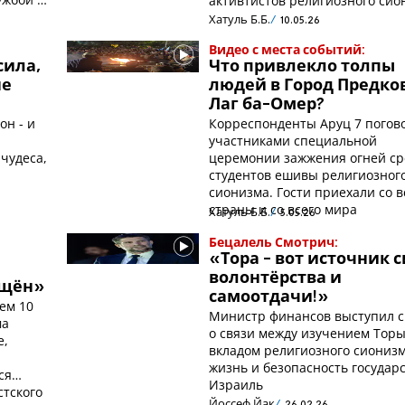
активтистов религиозного сио
Хатуль Б.Б.
10.05.26
Видео с места событий:
сила,
Что привлекло толпы
не
людей в Город Предко
Лаг ба-Омер?
он - и
Корреспонденты Аруц 7 погов
участниками специальной
чудеса,
церемонии зажжения огней с
студентов ешивы религиозног
сионизма. Гости приехали со в
страны и со всего мира
Хатуль Б.Б.
5.05.26
Бецалель Смотрич:
«Тора - вот источник 
волонтёрства и
ищён»
самоотдачи!»
ем 10
Министр финансов выступил 
ма
о связи между изучением Торы
е,
вкладом религиозного сионизм
жизнь и безопасность государ
ся
Израиль
стского
Йоссеф Йак
26.02.26