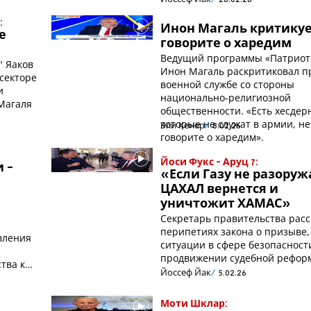
:
Инон Магаль критикуе
е
говорите о харедим
Ведущий программы «Патрио
" Яаков
Инон Магаль раскритиковал п
 секторе
военной службе со стороны
и
национально-религиозной
 Магаля
общественности. «Есть хесдер
которые не служат в армии, не
Эли Кенер
8.02.26
говорите о харедим».
Йоси Фукс - Аруц 7:
 -
«Если Газу не разоруж
м
ЦАХАЛ вернется и
уничтожит ХАМАС»
Секретарь правительства расс
перипетиях закона о призыве,
вления
ситуации в сфере безопасност
продвижении судебной рефор
тва к
Йоссеф Йак
5.02.26
Моти Шклар: