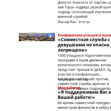
Депутат Кнессета от партии «
хав-Тора» подверг резкой кри
подход, сочетающий изучение
военной службой
Йоссеф Йак
27.07.26
Конференция учащихся ешив
«Совместная служба с
девушками не опасна.
запрещена»
1300 учащихся подготовитель
программ и ешив движения
религиозного сионизма, кото
предстоит призыв в ЦАХАЛ, п
участие в конференции,
посвященной борьбе против
Хатуль Б.Б.
13.07.26
совместной службы мужчин и
женщин в боевых подразделе
Моше Пелед:
«Я поддерживаю Вас и
Вашей работе!»
Во время совместной поездки 
министром финансов в кибуц Б