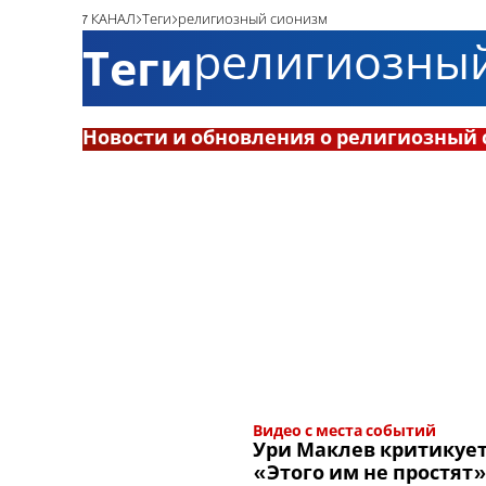
7 КАНАЛ
Теги
религиозный сионизм
религиозны
Теги
Новости и обновления о религиозный
Видео с места событий
Ури Маклев критикует
«Этого им не простят