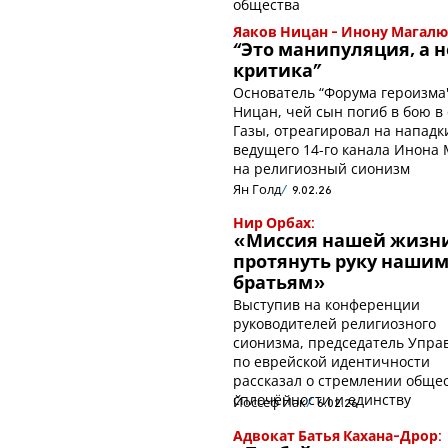
общества
Яаков Ницан - Инону Магалю
“Это манипуляция, а н
критика"
Основатель “Форума героизма
Ницан, чей сын погиб в бою в
Газы, отреагировал на нападк
ведущего 14-го канала Инона
на религиозный сионизм
Ян Голд
9.02.26
Нир Орбах:
«Миссия нашей жизни
протянуть руку наши
братьям»
Выступив на конференции
руководителей религиозного
сионизма, председатель Упра
по еврейской идентичности
рассказал о стремлении общес
сплочённости и единству
Йоссеф Йак
6.02.26
Адвокат Батья Кахана-Дрор: