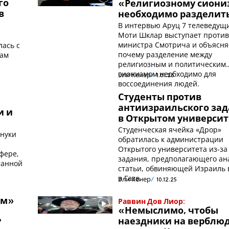
го
«Религиозному сиони
в
необходимо разделит
В интервью Аруц 7 телеведущ
Моти Шклар выступает против
министра Смотрича и объясня
лась с
почему разделение между
нам
религиозным и политическим
сионизмом необходимо для
Эли Кенер
1.01.26
воссоединения людей.
Студенты против
антиизраильского за
и и
в Открытом университ
Студенческая ячейка «Дрор»
ануки
обратилась к администрации
Открытого университета из-за
фере,
задания, предполагающего ан
танной
статьи, обвиняющей Израиль 
в Газе.
Эли Кенер
10.12.25
зм»
Раввин Дов Лиор:
«Немыслимо, чтобы
наездники на верблю
?