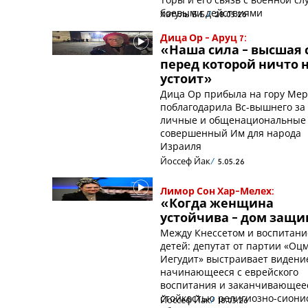
боевыми действиями
Хатуль Б.Б.
28.05.26
Дица Ор - Аруц 7:
«Наша сила - высшая 
перед которой ничто 
устоит»
Дица Ор прибыла на гору Мер
поблагодарила Вс-вышнего за
личные и общенациональные 
совершенный Им для народа
Израиля
Йоссеф Йак
5.05.26
Лимор Сон Хар-Мелех:
«Когда женщина
устойчива - дом защ
Между Кнессетом и воспитани
детей: депутат от партии «Оц
Иегудит» выстраивает видени
начинающееся с еврейского
воспитания и заканчивающее
стойкостью религиозно-сиони
Йоссеф Йак
18.03.26