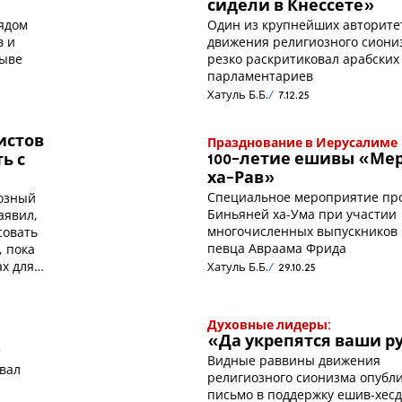
сидели в Кнессете»
рядом
Один из крупнейших авторите
в и
движения религиозного сиони
зыве
резко раскритиковал арабских
парламентариев
Хатуль Б.Б.
7.12.25
истов
Празднование в Иерусалиме
100-летие ешивы «Ме
ь с
ха-Рав»
Специальное мероприятие пр
иозный
Биньяней ха-Ума при участии
аявил,
многочисленных выпускников
совать
певца Авраама Фрида
, пока
ах для
Хатуль Б.Б.
29.10.25
Духовные лидеры:
«Да укрепятся ваши р
»
Видные раввины движения
овал
религиозного сионизма опубл
письмо в поддержку ешив-хесд