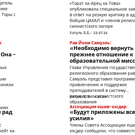
Дегель
«Торат ха-Арец ха-Това»
тике
опубликовала специальное за
 Торы с
в ответ на резкую критику в а
бойцов ЦАХАЛ и членов религ
сионистского лагеря
Хатуль Б.Б.
22.07.26
:
Рав Йони Самуэль:
«Необходимо вернуть
 Она -
прежнее отношение к
образовательной мис
ных
Глава Управления государстве
религиозного образования ра
рым
Самуэль представил программ
риняли
привлечению и поддержке
преподавателей в систему
религиозно-сионистского
Хатуль Б. Б.
8.07.26
образования
ниях
Ассоциация ешив-хэсдер:
 рад
«Будут приложены вс
усилия»
с
Члены Совета Ассоциации еши
ейт ха-
хэсдер сообщили, что совместн