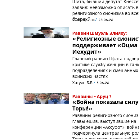
Шита, бывший депутат Кнессе
заявил: невозможно описать в
религиозного сионизма во все
сферах
Йоссеф Йак
28.06.26
Раввин Шмуэль Элияху:
«Религиозные сионис
поддерживает «Оцма
Иехудит»
Главный раввин Цфата подвер
критике службу женщин в тан
подразделениях и смешанных
воинских частях
Хатуль Б.Б.
3.06.26
Раввины - Аруц 7:
«Война показала силу
Торы!»
Раввины религиозного сиониз
главы ешив, выступившие на
конференции «Ассуфот»: войн
подчеркнула центральную ро
Торы и его связь с военной сл