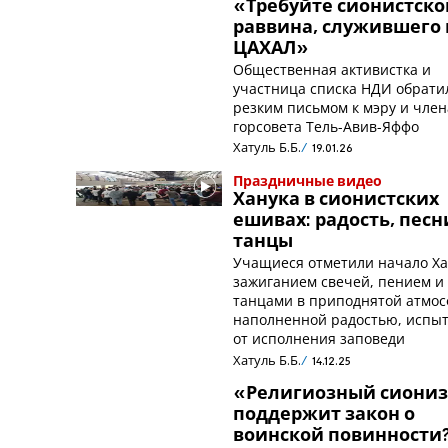
«Требуйте сионистско
раввина, служившего 
ЦАХАЛ»
Общественная активистка и
участница списка НДИ обрати
резким письмом к мэру и чле
горсовета Тель-Авив-Яффо
Хатуль Б.Б.
19.01.26
Праздничные видео
Ханука в сионистских
ешивах: радость, песн
танцы
Учащиеся отметили начало Х
зажиганием свечей, пением и
танцами в приподнятой атмос
наполненной радостью, испы
от исполнения заповеди
Хатуль Б.Б.
14.12.25
«Религиозный сиони
поддержит закон о
воинской повинности