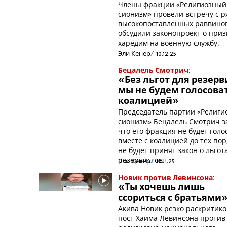
Члены фракции «Религиозный
сионизм» провели встречу с 
высокопоставленных раввино
обсудили законопроект о при
харедим на военную службу.
Эли Кенер
10.12.25
Бецалель Смотрич:
«Без льгот для резерв
мы не будем голосоват
коалицией»
Председатель партии «Религ
сионизм» Бецалель Смотрич з
что его фракция не будет голо
вместе с коалицией до тех пор
не будет принят закон о льгот
резервистов.
Эли Кенер
10.11.25
Новик против Левинсона:
«Ты хочешь лишь
ссориться с братьями
Акива Новик резко раскритик
пост Хаима Левинсона против