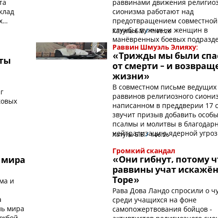
та
раввинами движения религио
клад
сионизма работают над
х
предотвращением совместной
службы мужчин и женщин в
Хатуль Б.Б.
11.06.26
манёвренных боевых подразд
Раввин Шмуэль Элияху:
«Трижды мы были спа
ты
от смерти - и возвращ
жизни»
В совместном письме ведущих
г
раввинов религиозного сиони
ковых
написанном в преддверии 17 
звучит призыв добавить особ
псалмы и молитвы в благодарн
нейтрализацию ядерной угро
Хатуль Б.Б.
1.06.26
Громкий скандал
«Они гибнут, потому ч
 мира
раввины учат искажё
ма и
Торе»
Рава Дова Ландо спросили о ч
а
среди учащихся на фоне
ль мира
самопожертвования бойцов -
ужбой и