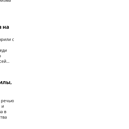
низма
в на
орили с
реди
о
сей
силы,
с речью
 и
а в
ства