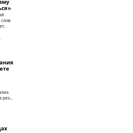
зму
ься»
ий
 слов
ет,
дания
ете
ализ
в резне
дах