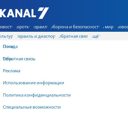
7 КАНАЛ - Аруц Шева
овости
Коротко
Израиль
Оборона и безопасность
В мире
Новос
ультура
Израиль и диаспора
Обратная связь
Ещё
О нас
Погода
Обратная связь
Теги
Реклама
Использование информации
Политика конфиденциальности
Специальные возможности