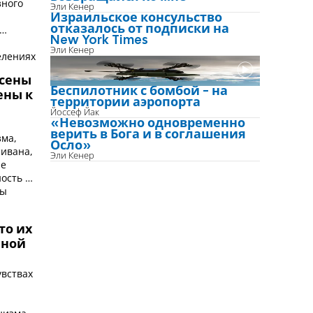
зного
Эли Кенер
Израильское консульство
отказалось от подписки на
New York Times
Эли Кенер
елениях
сены
Беспилотник с бомбой - на
ены к
территории аэропорта
Йоссеф Йак
«Невозможно одновременно
верить в Бога и в соглашения
зма,
Осло»
сивана,
Эли Кенер
ые
ость за
зы
то их
нной
увствах