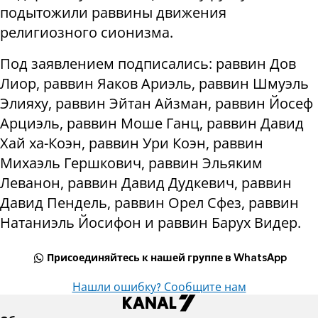
подытожили раввины движения
религиозного сионизма.
Под заявлением подписались: раввин Дов
Лиор, раввин Яаков Ариэль, раввин Шмуэль
Элияху, раввин Эйтан Айзман, раввин Йосеф
Арциэль, раввин Моше Ганц, раввин Давид
Хай ха-Коэн, раввин Ури Коэн, раввин
Михаэль Гершкович, раввин Эльяким
Леванон, раввин Давид Дудкевич, раввин
Давид Пендель, раввин Орел Сфез, раввин
Натаниэль Йосифон и раввин Барух Видер.
Присоединяйтесь к нашей группе в WhatsApp
Нашли ошибку? Сообщите нам