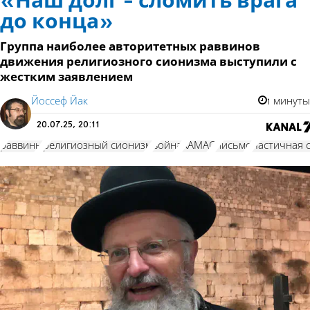
«Наш долг - сломить врага
до конца»
Группа наиболее авторитетных раввинов
движения религиозного сионизма выступили с
жестким заявлением
Йоссеф Йак
1 минуты
20.07.25, 20:11
раввины
религиозный сионизм
война
ХАМАС
письмо
частичная 