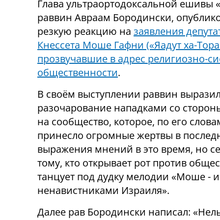
Глава ультраортодоксальной ешивы «
раввин Авраам Бородински, опублик
резкую реакцию на
заявления депута
Кнессета Моше Гафни («Яадут ха-Тора»
прозвучавшие в адрес религиозно-с
общественности
.
В своём выступлении раввин выразил
разочарование нападками со сторон
на сообщество, которое, по его слова
принесло огромные жертвы в последн
выражения мнений в это время, но се
тому, кто открывает рот против общес
танцует под дудку мелодии «Моше - и
ненавистниками Израиля».
Далее рав Бородински написал: «Нел