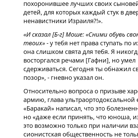
похоронившее лучших своих сыновей
детей, для которых каждый стук в дверь
ненавистники Израиля?!».
«И сказал [Б-г] Моше: «Сними обувь сво
твоих»
- у тебя нет права ступать по и
она слишком свята для тебя. Я никогд
восторгался речами [Гафни], но умел
сдерживаться. Сегодня ты обнажил с
позор», - гневно указал он.
Относительно вопроса о призыве хар
армию, глава ультраортодоксальной
«Баракай» написал, что это болезненн
но «даже если принять, что юноша, 
это возможно только при наличии вз
сионистская общественность не тольк