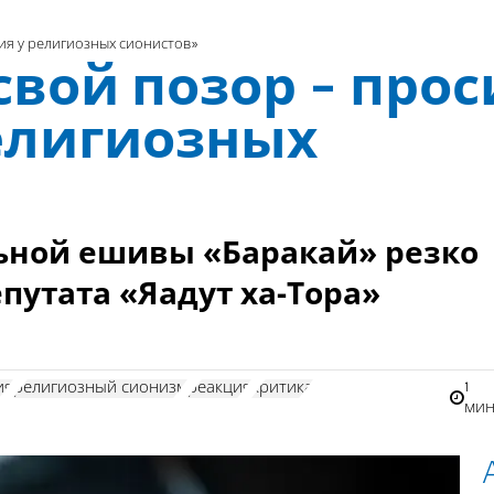
ия у религиозных сионистов»
вой позор - прос
елигиозных
ьной ешивы «Баракай» резко
путата «Яадут ха-Тора»
1
ия
религиозный сионизм
реакция
критика
мин