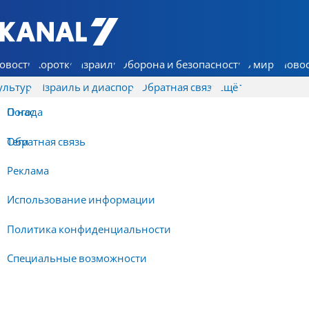
7 КАНАЛ - Аруц Шева
овости
Коротко
Израиль
Оборона и безопасность
В мире
Новос
ультура
Израиль и диаспора
Обратная связь
Ещё
О нас
Погода
Обратная связь
Теги
Реклама
Использование информации
Политика конфиденциальности
Специальные возможности