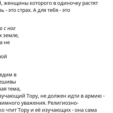
, женщины которого в одиночку растят
 - это страх. А для тебя - это
ю с ног
х земле,
а не
вой
едим в
 ешивы
ая тема,
изучающий Тору, не должен идти в армию -
аимного уважения. Религиозно-
о чтит Тору и её изучающих - она сама