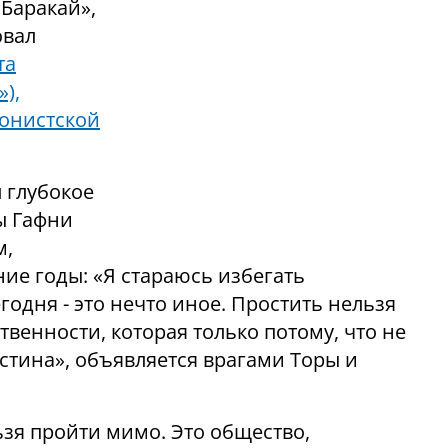
Баракай»,
овал
та
),
ионистской
 глубокое
ы Гафни
м,
ие годы: «Я стараюсь избегать
годня - это нечто иное. Простить нельзя
твенности, которая только потому, что не
стина», объявляется врагами Торы и
ьзя пройти мимо. Это общество,