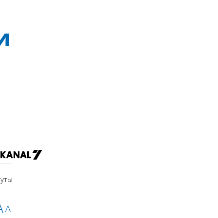
и
уты
A
A