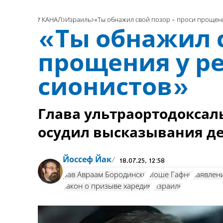
7 КАНАЛ
Израиль
«Ты обнажил свой позор - проси прощен
«Ты обнажил с
прощения у р
сионистов»
Глава ультраортодоксал
осудил высказывания де
Йоссеф Йак
18.07.25, 12:58
рав Авраам Бородински
Моше Гафни
заявлен
закон о призыве харедим
Израиль