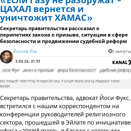
«Если Газу не разоружат -
ЦАХАЛ вернется и
уничтожит ХАМАС»
Секретарь правительства рассказал о
перипетиях закона о призыве, ситуации в сфере
безопасности и продвижении судебной реформ
Йоссеф Йак
2 минуты
5.02.26, 21:33
Йоси Фукс
закон о призыве
сфера безопасности
судебная рефо
מזכיר הממשלה בראיון מיוחד לערוץ 7: עזה לא תפורז? צה"ל יחזור להשמיד את
חמאס
Секретарь правительства, адвокат Йоси Фукс,
встретился с нашим корреспондентом на
конференции руководителей религиозного
сектора, прошедшей в Эйлате по инициативе
офиса «אשחר&more», в беседе с которыми