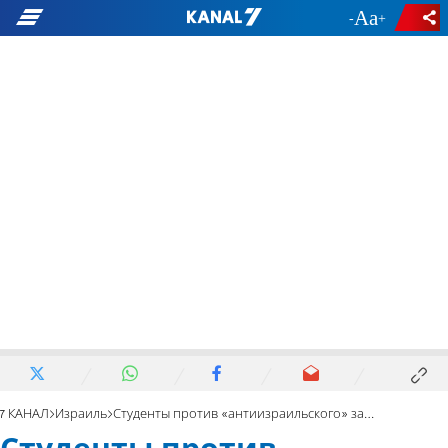
-
+
7 КАНАЛ
Израиль
Студенты против «антиизраильского» задания в Открытом университете