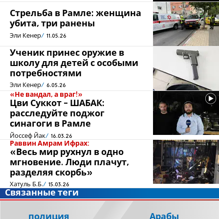
Стрельба в Рамле: женщина
убита, три ранены
Эли Кенер
11.05.26
Ученик принес оружие в
школу для детей с особыми
потребностями
Эли Кенер
6.05.26
«Не вандал, а враг!»
Цви Суккот - ШАБАК:
расследуйте поджог
синагоги в Рамле
Йоссеф Йак
16.03.26
Раввин Амрам Ифрах:
«Весь мир рухнул в одно
мгновение. Люди плачут,
разделяя скорбь»
Хатуль Б.Б.
15.03.26
Связанные теги
полиция
Арабы