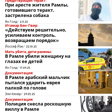
Предотвращён теракт:
При аресте жителя Рамлы,
готовившего теракт,
застрелена собака
Ян Голд
2.11.25
Итамар Бен-Гвир:
«Действуем решительно,
усиливаем контроль,
возвращаем порядок»
Йоссеф Йак
22.10.25
Мать убита, дети ранены:
В Рамле убили женщину на
глазах ее детей
Ян Голд
17.09.25
Документация:
В Рамле арабский мальчик
пытался ударить еврея
палкой по голове
Эли Кенер
29.05.25
Документация:
Полиция снесла роскошную
виллу в Рамле