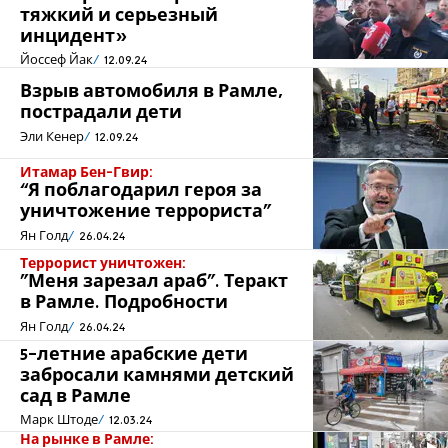
тяжкий и серьезный
инцидент»
Йоссеф Йак
12.09.24
Взрыв автомобиля в Рамле,
пострадали дети
Эли Кенер
12.09.24
Итамар Бен-Гвир:
“Я поблагодарил героя за
уничтожение террориста”
Ян Голд
26.04.24
Террорист уничтожен:
"Меня зарезал араб". Теракт
в Рамле. Подробности
Ян Голд
26.04.24
5-летние арабские дети
забросали камнями детский
сад в Рамле
Марк Штоде
12.03.24
На рынке в Рамле: