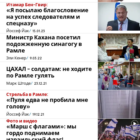
Итамар Бен-Гвир:
«Я посылаю благословение
на успех следователям и
спецназу»
Йоссеф Йак
15.01.23
Министр Кахана посетил
подожженную синагогу в
Рамле
Эли Кенер
9.03.22
ЦАХАЛ - солдатам: не ходите
по Рамле гулять
Марк Штоде
23.12.21
Стрельба в Рамле:
«Пуля едва не пробила мне
голову»
Йоссеф Йак
19.12.21
Фото и видео
«Марш с флагами»: мы
гордо поднимаем