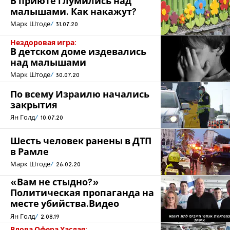
В приюте глумились над
малышами. Как накажут?
Марк Штоде
31.07.20
Нездоровая игра:
В детском доме издевались
над малышами
Марк Штоде
30.07.20
По всему Израилю начались
закрытия
Ян Голд
10.07.20
Шесть человек ранены в ДТП
в Рамле
Марк Штоде
26.02.20
«Вам не стыдно?»
Политическая пропаганда на
месте убийства.Видео
Ян Голд
2.08.19
Вдова Офера Хасдая: