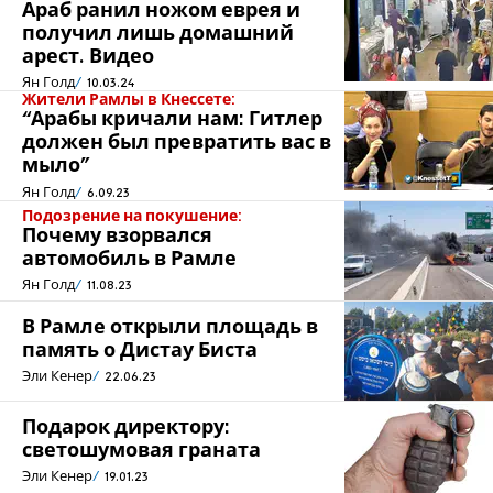
Араб ранил ножом еврея и
получил лишь домашний
арест. Видео
Ян Голд
10.03.24
Жители Рамлы в Кнессете:
“Арабы кричали нам: Гитлер
должен был превратить вас в
мыло”
Ян Голд
6.09.23
Подозрение на покушение:
Почему взорвался
автомобиль в Рамле
Ян Голд
11.08.23
В Рамле открыли площадь в
память о Дистау Биста
Эли Кенер
22.06.23
Подарок директору:
светошумовая граната
Эли Кенер
19.01.23