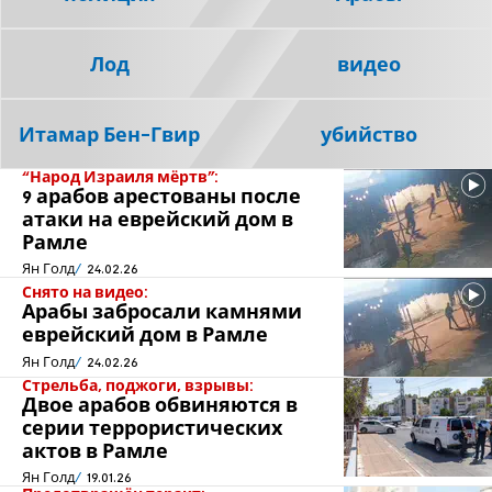
Лод
видео
Итамар Бен-Гвир
убийство
“Народ Израиля мёртв":
9 арабов арестованы после
атаки на еврейский дом в
Рамле
Ян Голд
24.02.26
Снято на видео:
Арабы забросали камнями
еврейский дом в Рамле
Ян Голд
24.02.26
Стрельба, поджоги, взрывы:
Двое арабов обвиняются в
серии террористических
актов в Рамле
Ян Голд
19.01.26