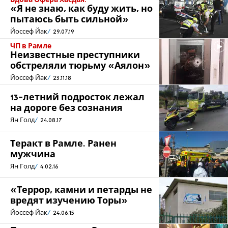
«Я не знаю, как буду жить, но
пытаюсь быть сильной»
Йоссеф Йак
29.07.19
ЧП в Рамле
Неизвестные преступники
обстреляли тюрьму «Аялон»
Йоссеф Йак
23.11.18
13-летний подросток лежал
на дороге без сознания
Ян Голд
24.08.17
Теракт в Рамле. Ранен
мужчина
Ян Голд
4.02.16
«Террор, камни и петарды не
вредят изучению Торы»
Йоссеф Йак
24.06.15