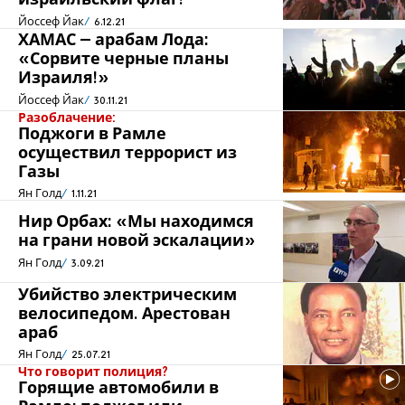
израильский флаг!
Йоссеф Йак
6.12.21
ХАМАС – арабам Лода:
«Сорвите черные планы
Израиля!»
Йоссеф Йак
30.11.21
Разоблачение:
Поджоги в Рамле
осуществил террорист из
Газы
Ян Голд
1.11.21
Нир Орбах: «Мы находимся
на грани новой эскалации»
Ян Голд
3.09.21
Убийство электрическим
велосипедом. Арестован
араб
Ян Голд
25.07.21
Что говорит полиция?
Горящие автомобили в