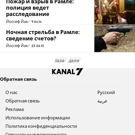
Пожар и взрыв в Рамле:
полиция ведет
расследование
Йоссеф Йак
9.04.14
Ночная стрельба в Рамле:
сведение счетов?
Йоссеф Йак
23.06.13
Назад
Далее
Обратная связь
О нас
Pусский
Обратная связь
عربية
Реклама
Использование информации
Политика конфиденциальности