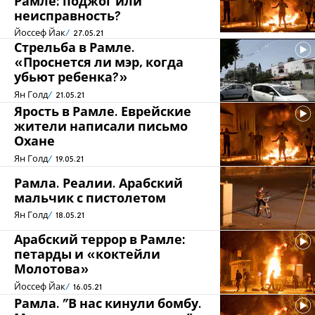
Рамле: поджог или
неисправность?
Йоссеф Йак
27.05.21
Стрельба в Рамле.
«Проснется ли мэр, когда
убьют ребенка?»
Ян Голд
21.05.21
Ярость в Рамле. Еврейские
жители написали письмо
Охане
Ян Голд
19.05.21
Рамла. Реалии. Арабский
мальчик с пистолетом
Ян Голд
18.05.21
Арабский террор в Рамле:
петарды и «коктейли
Молотова»
Йоссеф Йак
16.05.21
Рамла. "В нас кинули бомбу.