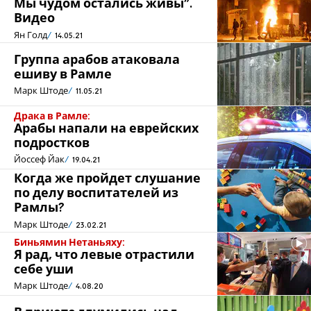
Мы чудом остались живы".
Видео
Ян Голд
14.05.21
Группа арабов атаковала
ешиву в Рамле
Марк Штоде
11.05.21
Драка в Рамле:
Арабы напали на еврейских
подростков
Йоссеф Йак
19.04.21
Когда же пройдет слушание
по делу воспитателей из
Рамлы?
Марк Штоде
23.02.21
Биньямин Нетаньяху:
Я рад, что левые отрастили
себе уши
Марк Штоде
4.08.20