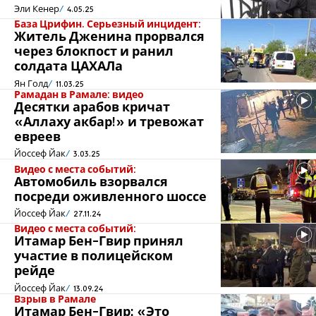
Эли Кенер
4.05.25
База Црифин. Серьезный инцидент:
Житель Дженина прорвался
через блокпост и ранил
солдата ЦАХАЛа
Ян Голд
11.03.25
Рамадан в Рамале: видео
Десятки арабов кричат
«Аллаху акбар!» и тревожат
евреев
Йоссеф Йак
3.03.25
Видео с места событий:
Автомобиль взорвался
посреди оживленного шоссе
Йоссеф Йак
27.11.24
Видео с места событий:
Итамар Бен-Гвир принял
участие в полицейском
рейде
Йоссеф Йак
13.09.24
Взрыв в Рамале
Итамар Бен-Гвир: «Это