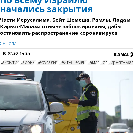
По всему Израилю
начались закрытия
Части Иерусалима, Бейт-Шемеша, Рамлы, Лода и
Кирьят-Малахи отныне заблокированы, дабы
остановить распространение коронавируса
Ян Голд
10.07.20, 14:24
закрытие
районы
Иерусалим
Бейт-Шемеш
Рамла
Лод
Кирьят-Ма