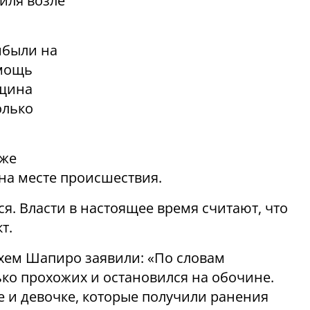
иля возле
ибыли на
омощь
нщина
олько
кже
 на месте происшествия.
я. Власти в настоящее время считают, что
т.
ем Шапиро заявили: «По словам
ько прохожих и остановился на обочине.
и девочке, которые получили ранения