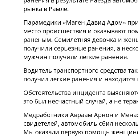
ранения в результате наезда автомоб
рынка в Рамле.
Парамедики «Маген Давид Адом» пр
место происшествия и оказывают п
раненым. Семилетняя девочка и же
получили серьезные ранения, а неск
мужчин получили легкие ранения.
Водитель транспортного средства та
получил легкие ранения и находится
Обстоятельства инцидента выясняютс
это был несчастный случай, а не терак
Медработники Авраам Арнон и Менах
свидетелей, автомобиль сбил нескол
Мы оказали первую помощь женщине 