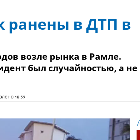
 ранены в ДТП в
дов возле рынка в Рамле.
идент был случайностью, а не
влено
18:39