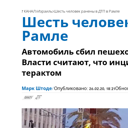
7 КАНАЛ
Израиль
Шесть человек ранены в ДТП в Рамле
Шесть человек
Рамле
Автомобиль сбил пешехо
Власти считают, что инц
терактом
Марк Штоде
Опубликовано:
26.02.20, 18:21
Обно
Рамла
ДТП