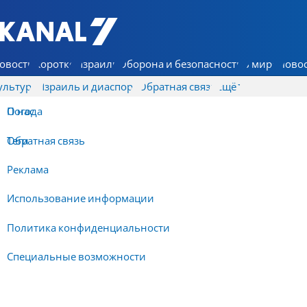
7 КАНАЛ - Аруц Шева
овости
Коротко
Израиль
Оборона и безопасность
В мире
Новос
ультура
Израиль и диаспора
Обратная связь
Ещё
О нас
Погода
Обратная связь
Теги
Реклама
Использование информации
Политика конфиденциальности
Специальные возможности