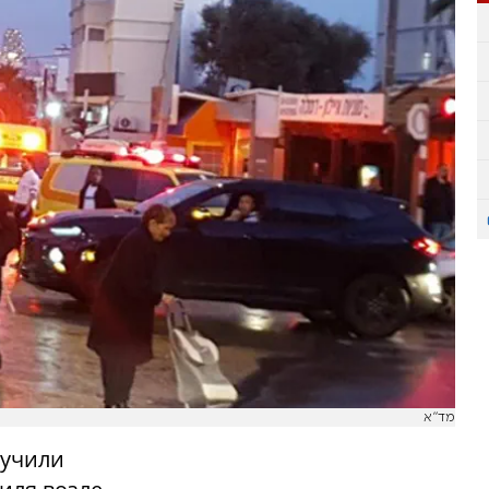
מד"א
лучили