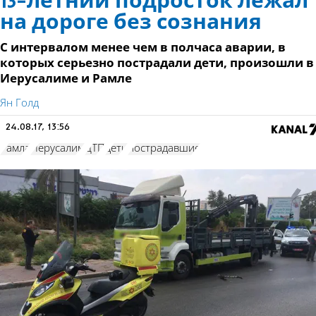
13-летний подросток лежал
на дороге без сознания
С интервалом менее чем в полчаса аварии, в
которых серьезно пострадали дети, произошли в
Иерусалиме и Рамле
Ян Голд
24.08.17, 13:56
Рамла
Иерусалим
ДТП
дети
пострадавшие