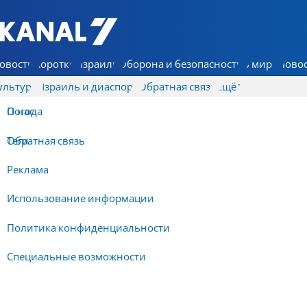
7 КАНАЛ - Аруц Шева
овости
Коротко
Израиль
Оборона и безопасность
В мире
Новос
ультура
Израиль и диаспора
Обратная связь
Ещё
О нас
Погода
Обратная связь
Теги
Реклама
Использование информации
Политика конфиденциальности
Специальные возможности