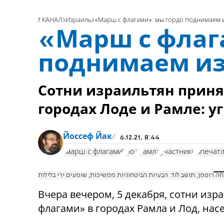
7 КАНАЛ
Израиль
«Марш с флагами»: мы гордо поднимаем и
«Марш с флаг
поднимаем из
Сотни израильтян приня
городах Лоде и Рамле: уг
Йоссеф Йак
6.12.21, 8:44
"марш с флагами"
Лод
Рамла
участники
впечат
ה רוטמן, תושב לוד: הבעיות הביטחוניות ממשיכות, שומעים ירי בלילות
Вчера вечером, 5 декабря, сотни изр
флагами» в городах Рамла и Лод, нас