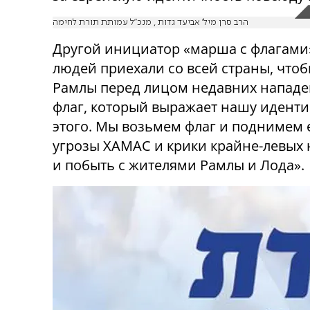
הרב סרן מיל' אביעד גדות , מנכ"ל עמותת תורת לחימה
Другой инициатор «марша с флагами»
людей приехали со всей страны, что
Рамлы перед лицом недавних нападе
флаг, который выражает нашу иденти
этого. Мы возьмем флаг и поднимем е
угрозы ХАМАС и крики крайне-левых 
и побыть с жителями Рамлы и Лода».