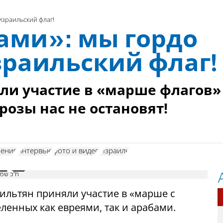
зраильский флаг!
ами»: мы гордо
раильский флаг!
ли участие в «марше флагов»
розы нас не остановят!
ления
интервью
фото и видео
Израиль
ח"כ שמח
аильтян приняли участие в «марше с
еленных как евреями, так и арабами.