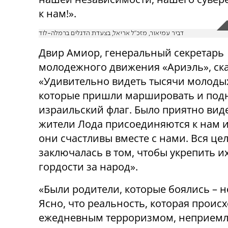
к нам!».
דביר עמיאור, מזכ"ל אריאל, בצעדת הדגלים ברמלה-לוד
Двир Амиор, генеральный секретарь
молодежного движения «Ариэль», ска
«Удивительно видеть тысячи молоды
которые пришли маршировать и под
израильский флаг. Было приятно виде
жители Лода присоединяются к нам и
они счастливы вместе с нами. Вся це
заключалась в том, чтобы укрепить и
гордости за народ».
«Были родители, которые боялись – не
Ясно, что реальность, которая происх
ежедневным терроризмом, неприемле