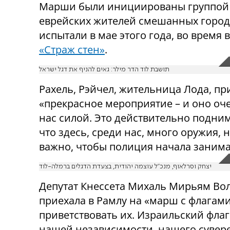
Марши были инициированы группой 
еврейских жителей смешанных город
испытали в мае этого года, во врем
«Страж стен»
.
תושבת לוד הדר מילר: גאים להניף את דגל ישראל
Рахель, Рэйчел, жительница Лода, при
«прекрасное мероприятие – и оно оч
нас силой. Это действительно подни
что здесь, среди нас, много оружия, 
важно, чтобы полиция начала занима
יצחק וסרלאוף, מנכ"ל עוצמה יהודית, בצעדת הדגלים ברמלה-לוד
Депутат Кнессета Михаль Мирьям Воль
приехала в Рамлу на «марш с флагами
приветствовать их. Израильский флаг
нашей независимости, нашего сувере