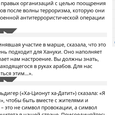
правых организаций с целью поощрения
ов после волны терроризма, которую они
я военной антитеррористической операции
нявшая участие в марше, сказала, что это
ень подходит для Хануки. Оно наполняет
мает нам настроение. Вы должны знать,
находящегося в руках арабов. Для нас
ться этим…».
дигер («Ха-Ционут ха-Датит») сказала: «Я
», чтобы быть вместе с жителями и
 – это не символ провокации, а символ
нитета в нашей стране. Присоединяйтесь