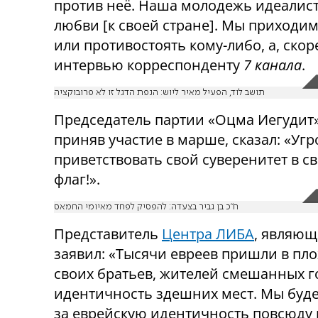
против неё. Наша молодежь идеалист
любви [к своей стране]. Мы приходим 
или противостоять кому-либо, а, скор
интервью корреспонденту
7 канала
.
תושב לוד, הפעיל מאיר ליוש: הנפת הדגל זו לא פרובוקציה
Председатель партии «Оцма Иегудит»,
приняв участие в марше, сказал: «У
приветствовать свой суверенитет в с
флаг!».
ח"כ בן גביר בצעדה: להפסיק לפחד מאיומי החמאס
Представитель
Центра ЛИБА
, являющ
заявил: «Тысячи евреев пришли в пло
своих братьев, жителей смешанных г
идентичность здешних мест. Мы буд
за еврейскую идентичность повсюду и