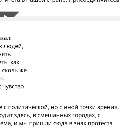
зал:
х людей,
нять
ть, как
 сколь же
ль
х чувство
 с политической, но с иной точки зрения.
одит здесь, в смешанных городах, с
ма, и мы пришли сюда в знак протеста