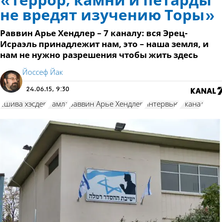
«Террор, камни и петарды
не вредят изучению Торы»
Раввин Арье Хендлер – 7 каналу: вся Эрец-
Исраэль принадлежит нам, это – наша земля, и
нам не нужно разрешения чтобы жить здесь
Йоссеф Йак
24.06.15, 9:30
ешива хэсдер
Рамла
раввин Арье Хендлер
интервью
7 канал