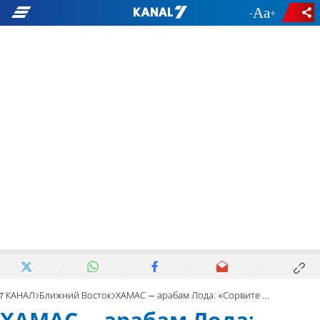
-
+
7 КАНАЛ
Ближний Восток
ХАМАС – арабам Лода: «Сорвите черные планы Израиля!»