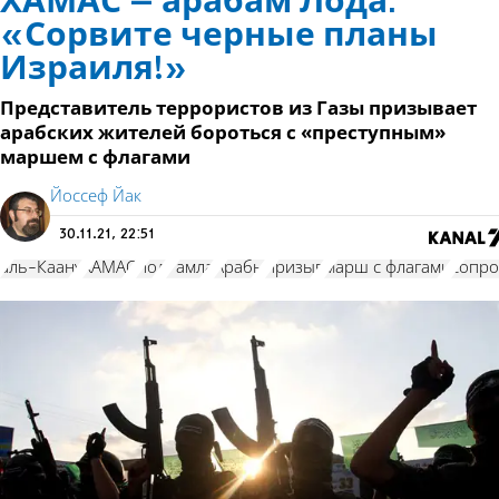
ХАМАС – арабам Лода:
«Сорвите черные планы
Израиля!»
Представитель террористов из Газы призывает
арабских жителей бороться с «преступным»
маршем с флагами
Йоссеф Йак
30.11.21, 22:51
аль-Каану
ХАМАС
Лод
Рамла
Арабы
призыв
марш с флагами
сопро