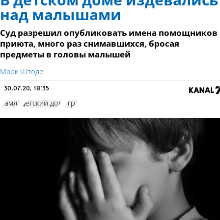
В детском доме издевались
над малышами
Суд разрешил опубликовать имена помощников
приюта, много раз снимавшихся, бросая
предметы в головы малышей
Марк Штоде
30.07.20, 18:35
Рамла
детский дом
игра