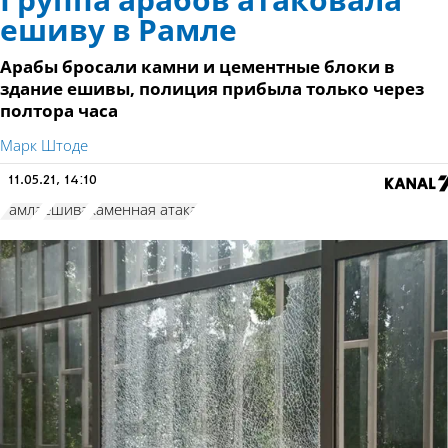
Группа арабов атаковала
ешиву в Рамле
Арабы бросали камни и цементные блоки в
здание ешивы, полиция прибыла только через
полтора часа
Марк Штоде
11.05.21, 14:10
Рамла
ешива
каменная атака