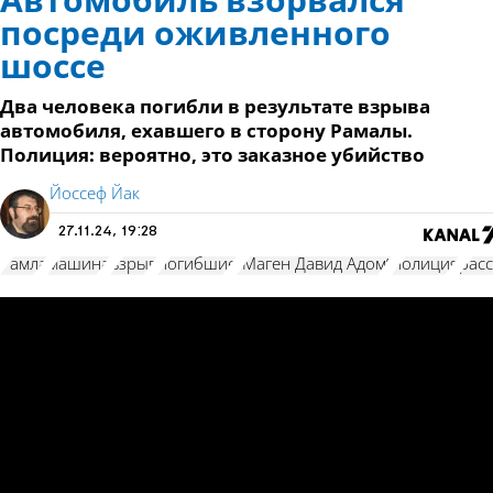
Автомобиль взорвался
посреди оживленного
шоссе
Два человека погибли в результате взрыва
автомобиля, ехавшего в сторону Рамалы.
Полиция: вероятно, это заказное убийство
Йоссеф Йак
27.11.24, 19:28
Рамла
машина
взрыв
погибшие
"Маген Давид Адом"
полиция
рас