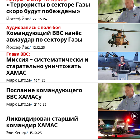
«Террористы в секторе Газы
скоро будут побеждены»
Йоссеф Йак
27.06.24
Аудиозапись с поля боя
Командующий ВВС нанёс
авиаудар по сектору Газы
Йоссеф Йак
12.12.23
Глава ВВС:
Миссия - систематически и
старательно уничтожать
ХАМАС
Марк Штоде
16.11.23
Послание командующего
ВВС ХАМАСу
Марк Штоде
21.10.23
Ликвидирован старший
командир ХАМАС
Эли Кенер
15.10.23