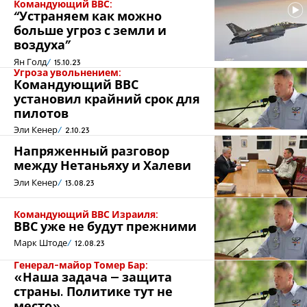
Командующий ВВС:
“Устраняем как можно
больше угроз с земли и
воздуха”
Ян Голд
15.10.23
Угроза увольнением:
Командующий ВВС
установил крайний срок для
пилотов
Эли Кенер
2.10.23
Напряженный разговор
между Нетаньяху и Халеви
Эли Кенер
13.08.23
Командующий ВВС Израиля:
ВВС уже не будут прежними
Марк Штоде
12.08.23
Генерал-майор Томер Бар:
«Наша задача – защита
страны. Политике тут не