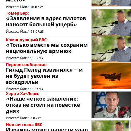
место»
Йоссеф Йак
30.07.23
Томер Бар:
«Заявления в адрес пилотов
наносят большой ущерб»
Йоссеф Йак
26.07.23
Командующий ВВС:
«Только вместе мы сохраним
национальную армию»
Йоссеф Йак
18.07.23
Первое сообщение:
Гилад Пелед извинился – и
не будет уволен из
эскадрильи
Йоссеф Йак
10.03.23
Херци Ха-Леви:
«Наше четкое заявление:
отказ не стоит на повестке
дня»
Йоссеф Йак
7.03.23
Новый глава ВВС:
Израиль может нанести удар