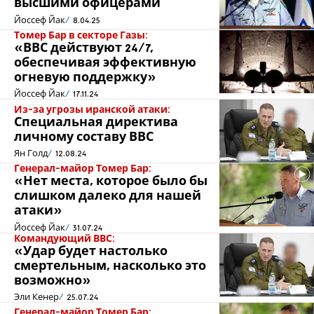
высшими офицерами
Йоссеф Йак
8.04.25
Томер Бар в секторе Газы:
«ВВС действуют 24/7,
обеспечивая эффективную
огневую поддержку»
Йоссеф Йак
17.11.24
Из-за угрозы иранской атаки:
Специальная директива
личному составу ВВС
Ян Голд
12.08.24
Генерал-майор Томер Бар:
«Нет места, которое было бы
слишком далеко для нашей
атаки»
Йоссеф Йак
31.07.24
Командующий ВВС:
«Удар будет настолько
смертельным, насколько это
возможно»
Эли Кенер
25.07.24
Генерал-майор Томер Бар: