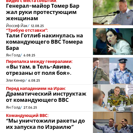
Видео с места событий:
Генерал-майор Томер Бар
жал руки протестующим
женщинам
Йоссеф Йак
12.08.25
“Требую отставки”:
Тали Готлиб накинулась на
командующего ВВС Томера
Бара
Ян Голд
6.08.25
Перепалка между генералами:
«Вы там, в Тель-Авиве,
отрезаны от поля боя».
Эли Кенер
6.08.25
Перед нападением на Иран:
Драматический инструктаж
от командующего ВВС
Ян Голд
27.06.25
Командующий ВВС:
“Мы уничтожили ракеты до
их запуска по Израилю”