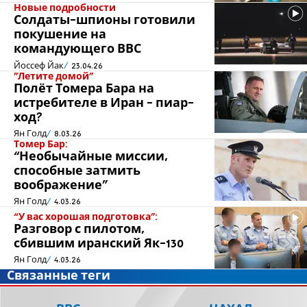
Новые подробности
Солдаты-шпионы готовили
покушение на
командующего ВВС
Йоссеф Йак
23.04.26
"Летите домой"
Полёт Томера Бара на
истребителе в Иран - пиар-
ход?
Ян Голд
8.03.26
Томер Бар:
“Необычайные миссии,
способные затмить
воображение"
Ян Голд
4.03.26
“У вас хорошая подготовка":
Разговор с пилотом,
сбившим иранский Як-130
Ян Голд
4.03.26
Связанные теги