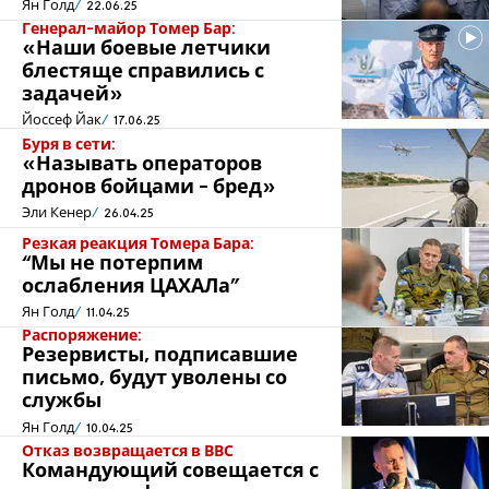
Ян Голд
22.06.25
Генерал-майор Томер Бар:
«Наши боевые летчики
блестяще справились с
задачей»
Йоссеф Йак
17.06.25
Буря в сети:
«Называть операторов
дронов бойцами - бред»
Эли Кенер
26.04.25
Резкая реакция Томера Бара:
“Мы не потерпим
ослабления ЦАХАЛа”
Ян Голд
11.04.25
Распоряжение:
Резервисты, подписавшие
письмо, будут уволены со
службы
Ян Голд
10.04.25
Отказ возвращается в ВВС
Командующий совещается с