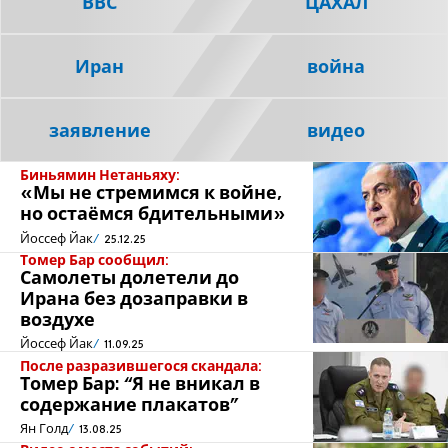
ВВС
ЦАХАЛ
Иран
война
заявление
видео
Биньямин Нетаньяху:
«Мы не стремимся к войне,
но остаёмся бдительными»
Йоссеф Йак
25.12.25
Томер Бар сообщил:
Самолеты долетели до
Ирана без дозаправки в
воздухе
Йоссеф Йак
11.09.25
После разразившегося скандала:
Томер Бар: “Я не вникал в
содержание плакатов”
Ян Голд
13.08.25