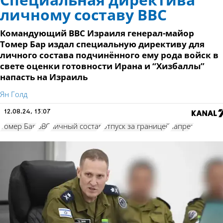
Специальная директива
личному составу ВВС
Командующий ВВС Израиля генерал-майор
Томер Бар издал специальную директиву для
личного состава подчинённого ему рода войск в
свете оценки готовности Ирана и “Хизбаллы”
напасть на Израиль
Ян Голд
12.08.24, 13:07
Томер Бар
ВВС
личный состав
отпуск за границей
запрет