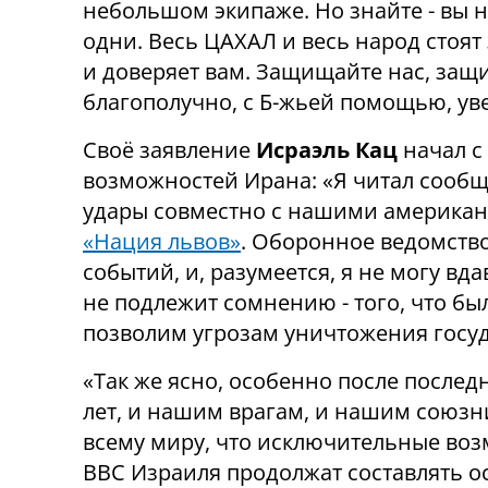
небольшом экипаже. Но знайте - вы 
одни. Весь ЦАХАЛ и весь народ стоят 
и доверяет вам. Защищайте нас, защ
благополучно, с Б-жьей помощью, ув
Своё заявление
Исраэль Кац
начал с
возможностей Ирана: «Я читал сообщ
удары совместно с нашими американ
«Нация львов»
. Оборонное ведомств
событий, и, разумеется, я не могу в
не подлежит сомнению - того, что бы
позволим угрозам уничтожения госуд
«Так же ясно, особенно после послед
лет, и нашим врагам, и нашим союзн
всему миру, что исключительные во
ВВС Израиля продолжат составлять о