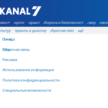
7 КАНАЛ - Аруц Шева
овости
Коротко
Израиль
Оборона и безопасность
В мире
Новос
ультура
Израиль и диаспора
Обратная связь
Ещё
О нас
Погода
Обратная связь
Теги
Реклама
Использование информации
Политика конфиденциальности
Специальные возможности