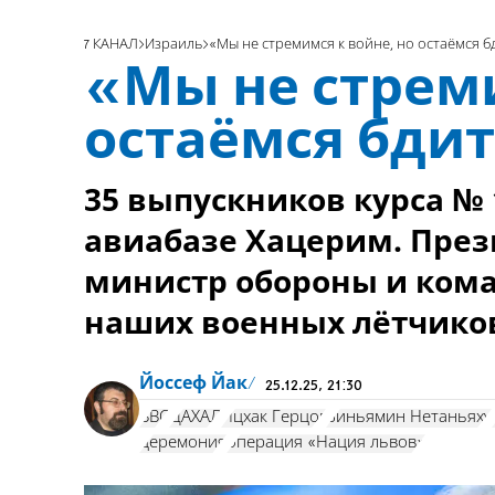
7 КАНАЛ
Израиль
«Мы не стремимся к войне, но остаёмся 
«Мы не стреми
остаёмся бди
35 выпускников курса №
авиабазе Хацерим. През
министр обороны и ком
наших военных лётчико
Йоссеф Йак
25.12.25, 21:30
ВВС
ЦАХАЛ
Ицхак Герцог
Биньямин Нетаньяху
церемония
операция «Нация львов»