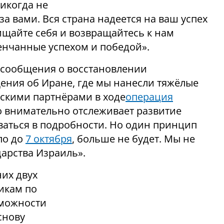
никогда не
за вами. Вся страна надеется на ваш успех
ищайте себя и возвращайтесь к нам
енчанные успехом и победой».
 сообщения о восстановлении
ения об Иране, где мы нанесли тяжёлые
скими партнёрами в ходе
операция
о внимательно отслеживает развитие
даваться в подробности. Но один принцип
ло до
7 октября
, больше не будет. Мы не
арства Израиль».
них двух
икам по
зможности
снову