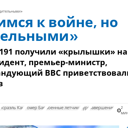
бдительными»
мся к войне, но
тельными»
 191 получили «крылышки» на
идент, премьер-министр,
андующий ВВС приветствовал
в
2
Исраэль Кац
Томер Бар
военные летчики
курс
завершение
ми