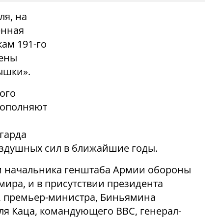
ля, на
енная
ам 191-го
оены
ышки».
ного
 пополняют
нгарда
оздушных сил в ближайшие годы.
м начальника генштаба Армии обороны
мира, и в присутствии президента
а, премьер-министра, Биньямина
ля Каца, командующего ВВС, генерал-