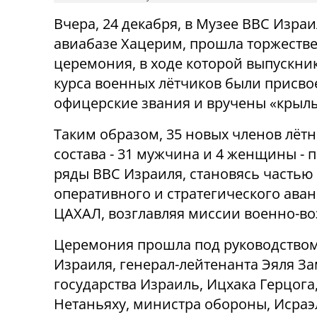
Вчера, 24 декабря, в Музее ВВС Израи
авиабазе Хацерим, прошла торжеств
церемония, в ходе которой выпускник
курса военных лётчиков были присв
офицерские звания и вручены «крыл
Таким образом, 35 новых членов лёт
состава - 31 мужчина и 4 женщины -
ряды ВВС Израиля, становясь частью
оперативного и стратегического ава
ЦАХАЛ, возглавляя миссии военно-в
Церемония прошла под руководство
Израиля, генерал-лейтенанта Эяля За
государства Израиль, Ицхака Герцог
Нетаньяху, министра обороны, Исраэ