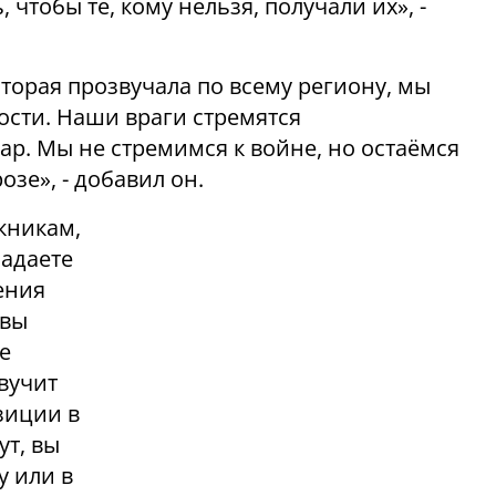
, чтобы те, кому нельзя, получали их», -
торая прозвучала по всему региону, мы
ости. Наши враги стремятся
ар. Мы не стремимся к войне, но остаёмся
зе», - добавил он.
кникам,
ладаете
ения
 вы
е
звучит
зиции в
ут, вы
у или в