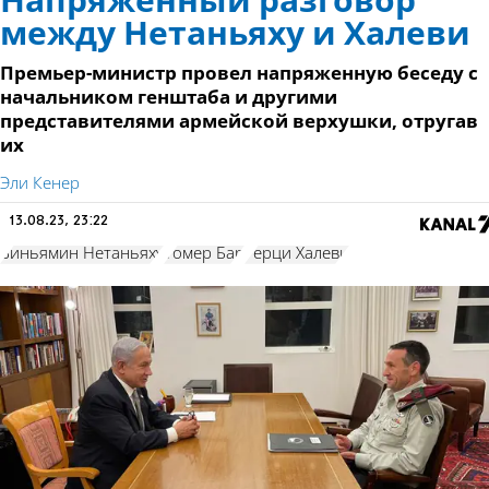
Напряженный разговор
между Нетаньяху и Халеви
Премьер-министр провел напряженную беседу с
начальником генштаба и другими
представителями армейской верхушки, отругав
их
Эли Кенер
13.08.23, 23:22
Биньямин Нетаньяху
Томер Бар
Герци Халеви