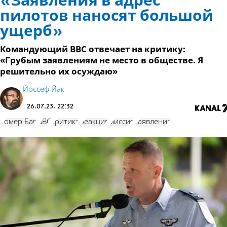
«Заявления в адрес
пилотов наносят большой
ущерб»
Командующий ВВС отвечает на критику:
«Грубым заявлениям не место в обществе. Я
решительно их осуждаю»
Йоссеф Йак
26.07.23, 22:32
Томер Бар
ВВС
критика
реакция
миссия
заявление