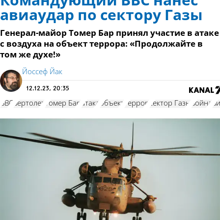
Командующий ВВС нанёс
авиаудар по сектору Газы
Генерал-майор Томер Бар принял участие в атаке
с воздуха на объект террора: «Продолжайте в
том же духе!»
Йоссеф Йак
12.12.23, 20:35
ВВС
вертолет
Томер Бар
атака
объект
террор
сектор Газы
война
в