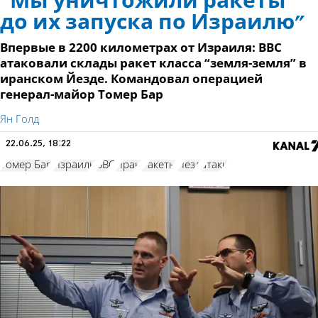
“Мы уничтожили ракеты
до их запуска по Израилю”
Впервые в 2200 километрах от Израиля: ВВС
атаковали склады ракет класса “земля-земля” в
иранском Йезде. Командовал операцией
генерал-майор Томер Бар
Ян Голд
22.06.25, 18:22
Томер Бар
Израиль
ВВС
Иран
Ракеты
Йезд
атаки