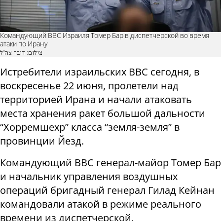
Командующий ВВС Израиля Томер Бар в диспетчерской во время
атаки по Ирану
צילום: דובר צה"ל
Истребители израильских ВВС сегодня, в
воскресенье 22 июня, пролетели над
территорией Ирана и начали атаковать
места хранения ракет большой дальности
“Хорремшехр” класса “земля-земля” в
провинции Йезд.
Командующий ВВС генерал-майор Томер Бар
и начальник управления воздушных
операций бригадный генерал Гилад Кейнан
командовали атакой в ​​режиме реального
времени из диспетчерской.