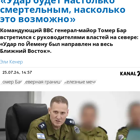
«Удар будет настолько
смертельным, насколько
это возможно»
Командующий ВВС генерал-майор Томер Бар
встретился с руководителями властей на севере:
«Удар по Йемену был направлен на весь
Ближний Восток».
Эли Кенер
25.07.24, 14:57
Томер Бар
северная граница
Железные мечи