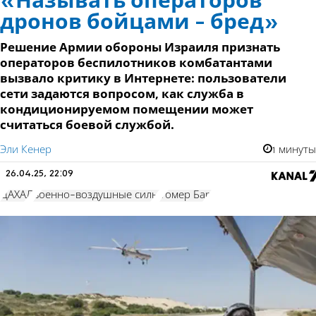
«Называть операторов
дронов бойцами - бред»
Решение Армии обороны Израиля признать
операторов беспилотников комбатантами
вызвало критику в Интернете: пользователи
сети задаются вопросом, как служба в
кондиционируемом помещении может
считаться боевой службой.
Эли Кенер
1 минуты
26.04.25, 22:09
ЦАХАЛ
военно-воздушные силы
Томер Бар