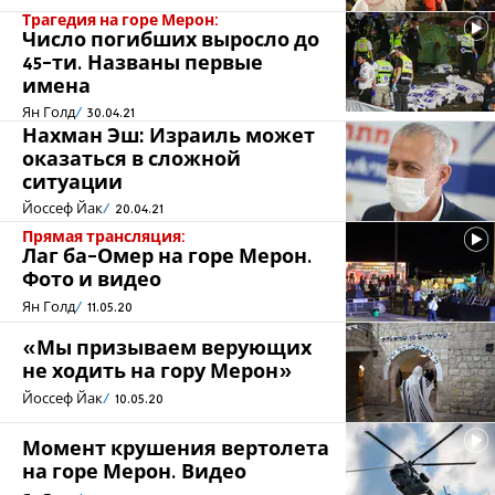
Трагедия на горе Мерон:
Число погибших выросло до
45-ти. Названы первые
имена
Ян Голд
30.04.21
Нахман Эш: Израиль может
оказаться в сложной
ситуации
Йоссеф Йак
20.04.21
Прямая трансляция:
Лаг ба-Омер на горе Мерон.
Фото и видео
Ян Голд
11.05.20
«Мы призываем верующих
не ходить на гору Мерон»
Йоссеф Йак
10.05.20
Момент крушения вертолета
на горе Мерон. Видео