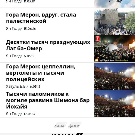
Ян Голд
11.03.19
Гора Мерон, вдруг, стала
палестинской
Ян Голд
15.06.16
Десятки тысяч празднующих
Лаг ба-Омер
Ян Голд
6.05.15
Гора Мерон: цеппеллин,
вертолеты и тысячи
полицейских
Хатуль Б.Б.
6.05.15
Тысячи паломников к
могиле раввина Шимона бар
Йохайя
Ян Голд
17.05.14
Назад
Далее