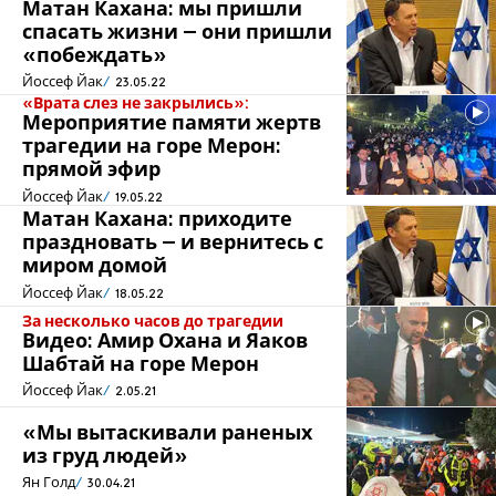
Матан Кахана: мы пришли
спасать жизни – они пришли
«побеждать»
Йоссеф Йак
23.05.22
«Врата слез не закрылись»:
Мероприятие памяти жертв
трагедии на горе Мерон:
прямой эфир
Йоссеф Йак
19.05.22
Матан Кахана: приходите
праздновать – и вернитесь с
миром домой
Йоссеф Йак
18.05.22
За несколько часов до трагедии
Видео: Амир Охана и Яаков
Шабтай на горе Мерон
Йоссеф Йак
2.05.21
«Мы вытаскивали раненых
из груд людей»
Ян Голд
30.04.21