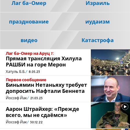
Лаг ба-Омер
Израиль
празднование
иудаизм
видео
Катастрофа
Лаг ба-Омер на Аруц 7:
Прямая трансляция Хилула
РАШБИ на горе Мерон
Хатуль Б.Б.
8.05.23
Первое сообщение
Биньямин Нетаньяху требует
допросить Нафтали Беннета
Йоссеф Йак
21.03.23
Аарон Штрайхер: «Прежде
всего, мы не сдаёмся»
Йоссеф Йак
30.12.22