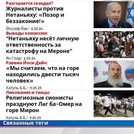
Разгорается скандал?
Журналисты против
Нетаньяху: «Позор и
беззаконие!»
Йоссеф Йак
6.03.24
Выводы комиссии:
“Нетаньяху несёт личную
ответственность за
катастрофу на Мероне”
Ян Голд
6.03.24
Раввин Йоси Дейч:
«Мы считаем, что на горе
находились двести тысяч
человек»
Хатуль Б.Б.
11.05.23
Ликование и танцы:
Религиозные сионисты
празднуют Лаг ба-Омер на
горе Мирон
Хатуль Б.Б.
9.05.23
Связанные теги