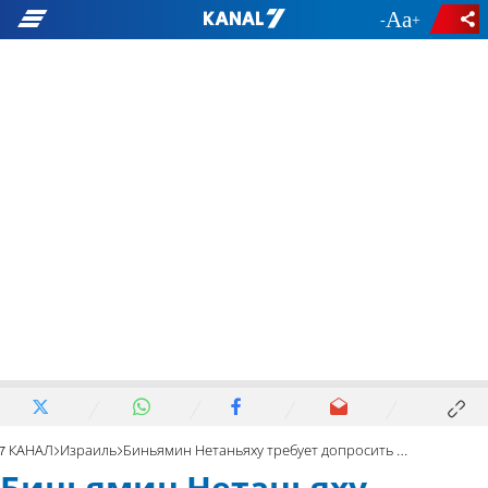
-
+
7 КАНАЛ
Израиль
Биньямин Нетаньяху требует допросить Нафтали Беннета