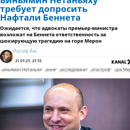
Биньямин Нетаньяху
требует допросить
Нафтали Беннета
Ожидается, что адвокаты премьер-министра
возложат на Беннета ответственность за
шокирующую трагедию на горе Мерон
Йоссеф Йак
21.03.23, 23:32
Биньямин Нетаньяху
Беннет
расследование
Катастрофа
гора Ме