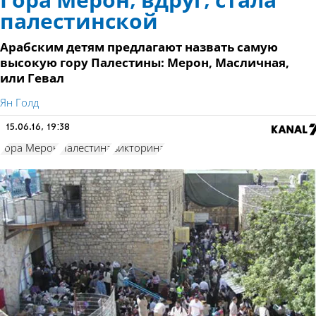
Гора Мерон, вдруг, стала
палестинской
Арабским детям предлагают назвать самую
высокую гору Палестины: Мерон, Масличная,
или Гевал
Ян Голд
15.06.16, 19:38
гора Мерон
Палестина
викторина