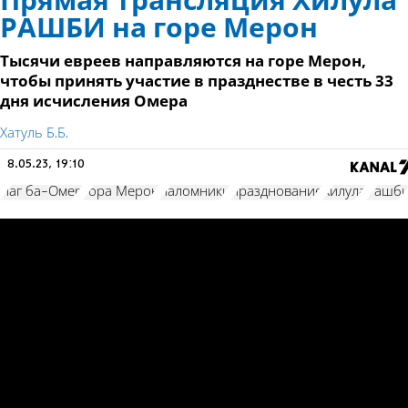
Прямая трансляция Хилула
РАШБИ на горе Мерон
Тысячи евреев направляются на горе Мерон,
чтобы принять участие в празднестве в честь 33
дня исчисления Омера
Хатуль Б.Б.
8.05.23, 19:10
Лаг ба-Омер
гора Мерон
паломники
празднование
Хилула
Рашб