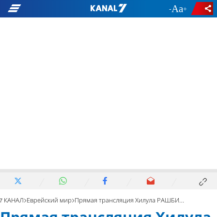
-
+
7 КАНАЛ
Еврейский мир
Прямая трансляция Хилула РАШБИ на горе Мерон