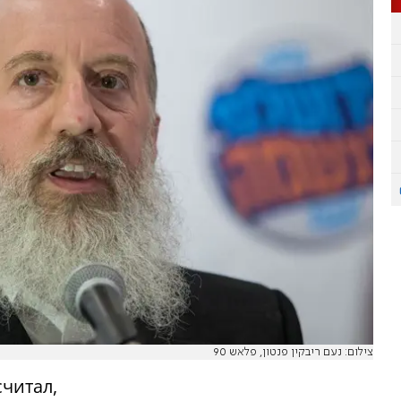
צילום: נעם ריבקין פנטון, פלאש 90
считал,