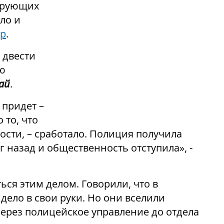
верующих
ло и
ер
.
 двести
ью
ай
.
 придет –
 то, что
ости, – сработало. Полиция получила
 назад и общественность отступила», -
ся этим делом. Говорили, что в
дело в свои руки. Но они вселили
ерез полицейское управление до отдела