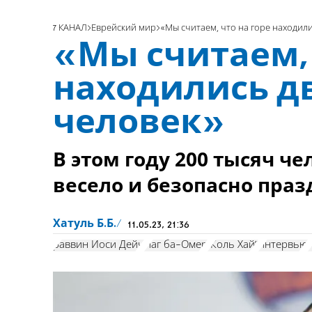
7 КАНАЛ
Еврейский мир
«Мы считаем, что на горе находили
«Мы считаем, 
находились д
человек»
В этом году 200 тысяч ч
весело и безопасно праз
Хатуль Б.Б.
11.05.23, 21:36
раввин Йоси Дейч
Лаг ба-Омер
“Коль Хай”
интервью