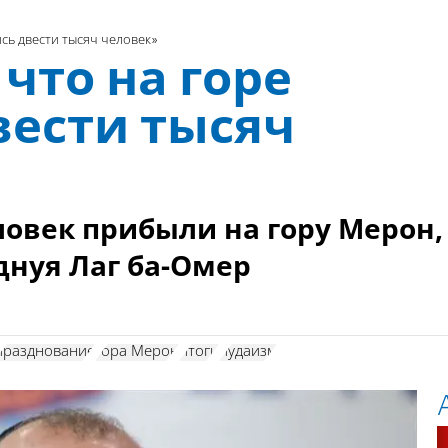
сь двести тысяч человек»
что на горе
вести тысяч
еловек прибыли на гору Мерон,
днуя Лаг ба-Омер
празднование
гора Мерон
итоги
иудаизм