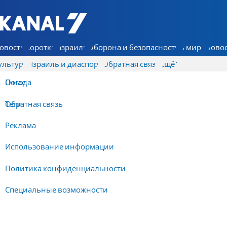
7 КАНАЛ - Аруц Шева
овости
Коротко
Израиль
Оборона и безопасность
В мире
Новос
ультура
Израиль и диаспора
Обратная связь
Ещё
О нас
Погода
Обратная связь
Теги
Реклама
Использование информации
Политика конфиденциальности
Специальные возможности