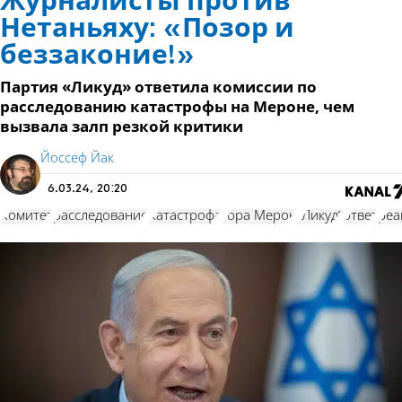
Журналисты против
Нетаньяху: «Позор и
беззаконие!»
Партия «Ликуд» ответила комиссии по
расследованию катастрофы на Мероне, чем
вызвала залп резкой критики
Йоссеф Йак
6.03.24, 20:20
Комитет
расследование
Катастрофа
гора Мерон
"Ликуд"
ответ
реа