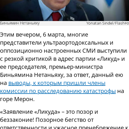
Биньямин Нетаньяху
Yonatan Sindel/Flash90
Этим вечером, 6 марта, многие
представители ультраортодоксальных и
оппозиционно настроенных СМИ выступили
с резкой критикой в адрес партии «Ликуд» и
ее председателя, премьер-министра
Биньямина Нетаньяху, за ответ, данный ею
на
выводы, к которым пришли члены
комиссии по расследованию катастрофы
на
горе Мерон.
«Заявление «Ликуда» – это позор и
беззаконие! Позорное бегство от
ответственности и ужасное пренебрежение к