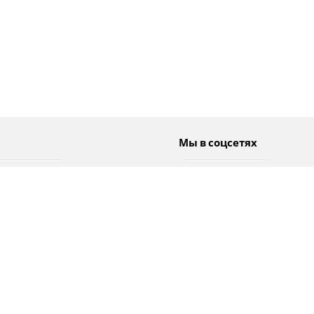
Мы в соцсетях
Спорт
Twitter
Погода
Facebook
Тэги
Instagram
YouTube
TikTok