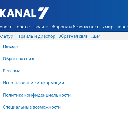
7 КАНАЛ - Аруц Шева
овости
Коротко
Израиль
Оборона и безопасность
В мире
Новос
ультура
Израиль и диаспора
Обратная связь
Ещё
О нас
Погода
Обратная связь
Теги
Реклама
Использование информации
Политика конфиденциальности
Специальные возможности