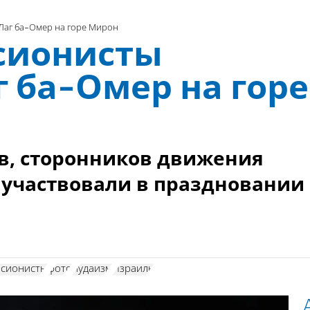
Лаг ба-Омер на горе Мирон
сионисты
 ба-Омер на горе
в, сторонников движения
 участвовали в праздновании
 сионисты
фото
иудаизм
Израиль