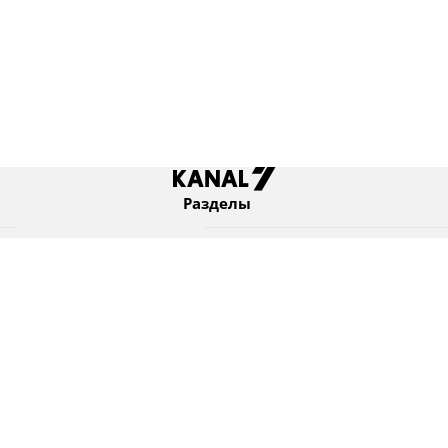
Разделы
Новости
Коротко
Израиль
В мире
Оборона и безопасность
Новости из бывшего СССР
Еврейский мир
Культура