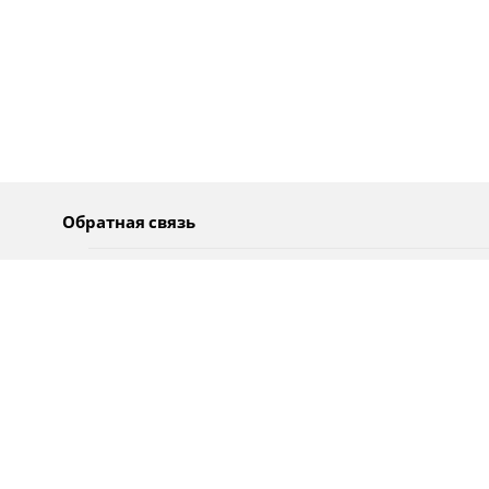
Обратная связь
О нас
Pусский
Обратная связь
عربية
Реклама
Использование информации
Политика конфиденциальности
Специальные возможности
Оповещения
עברית