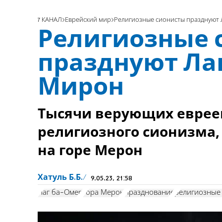
7 КАНАЛ
Еврейский мир
Религиозные сионисты празднуют 
Религиозные 
празднуют Лаг
Мирон
Тысячи верующих еврее
религиозного сионизма,
на горе Мерон
Хатуль Б.Б.
9.05.23, 21:58
Лаг ба-Омер
гора Мерон
празднование
религиозные