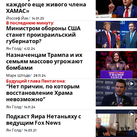
каждого еще живого члена
ХАМАС»
Йоссеф Йак
14.01.25
В последнюю минуту:
Министром обороны США
станет произраильский
губернатор?
Ян Голд
4.12.24
Назначенцам Трампа и их
семьям массово угрожают
бомбами
Марк Штоде
28.11.24
Будущий глава Пентагона:
“Нет причин, по которым
восстановление Храма
невозможно”
Ян Голд
14.11.24
Подкаст Яира Нетаньяху с
ведущим Fox News
Ян Голд
14.03.21