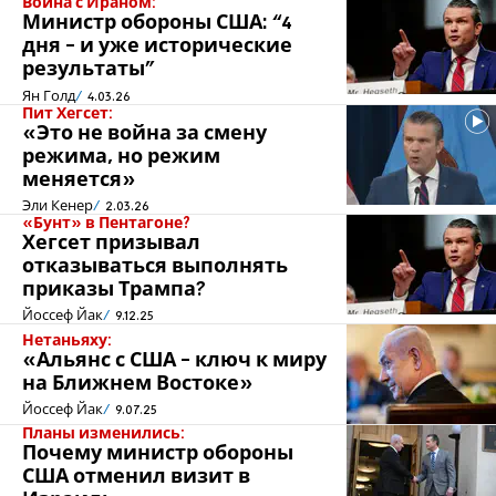
Война с Ираном:
Министр обороны США: “4
дня - и уже исторические
результаты"
Ян Голд
4.03.26
Пит Хегсет:
«Это не война за смену
режима, но режим
меняется»
Эли Кенер
2.03.26
«Бунт» в Пентагоне?
Хегсет призывал
отказываться выполнять
приказы Трампа?
Йоссеф Йак
9.12.25
Нетаньяху:
«Альянс с США - ключ к миру
на Ближнем Востоке»
Йоссеф Йак
9.07.25
Планы изменились:
Почему министр обороны
США отменил визит в