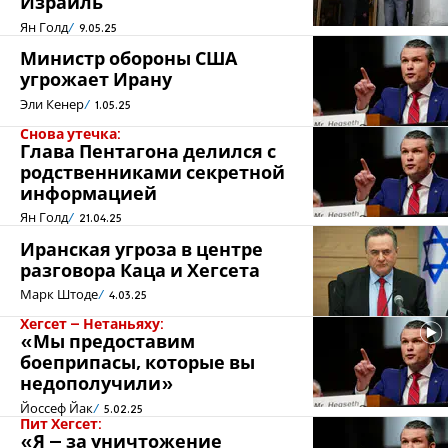
Израиль
Ян Голд
9.05.25
Министр обороны США
угрожает Ирану
Эли Кенер
1.05.25
Снова утечка:
Глава Пентагона делился с
родственниками секретной
информацией
Ян Голд
21.04.25
Иранская угроза в центре
разговора Каца и Хегсета
Марк Штоде
4.03.25
Хегсет – Нетаньяху:
«Мы предоставим
боеприпасы, которые вы
недополучили»
Йоссеф Йак
5.02.25
Пит Хегсет:
«Я – за уничтожение