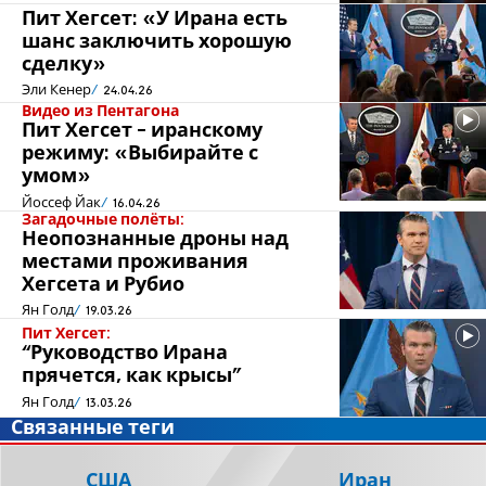
Пит Хегсет: «У Ирана есть
шанс заключить хорошую
сделку»
Эли Кенер
24.04.26
Видео из Пентагона
Пит Хегсет - иранскому
режиму: «Выбирайте с
умом»
Йоссеф Йак
16.04.26
Загадочные полёты:
Неопознанные дроны над
местами проживания
Хегсета и Рубио
Ян Голд
19.03.26
Пит Хегсет:
“Руководство Ирана
прячется, как крысы"
Ян Голд
13.03.26
Связанные теги
США
Иран