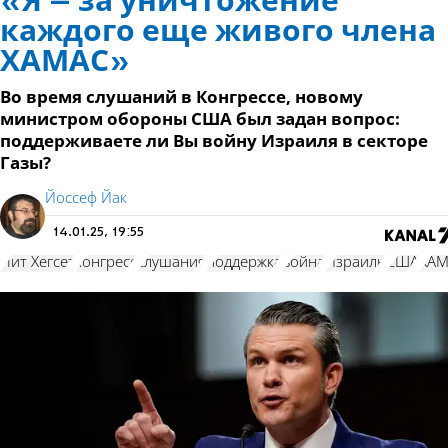
«Я – за уничтожение
каждого еще живого члена
ХАМАС»
Во время слушаний в Конгрессе, новому
министром обороны США был задан вопрос:
поддерживаете ли Вы войну Израиля в секторе
Газы?
Йоссеф Йак
14.01.25, 19:55
Пит Хегсет
конгресс
слушания
поддержка
война
Израиль
США
ХАМ